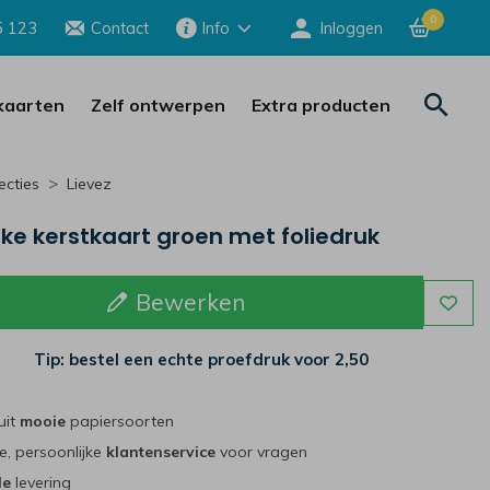
0
5 123
Contact
Info
Inloggen
aarten
Zelf ontwerpen
Extra producten
ecties
Lievez
jke kerstkaart groen met foliedruk
Bewerken
Tip: bestel een echte proefdruk voor
2,50
uit
mooie
papiersoorten
e, persoonlijke
klantenservice
voor vragen
le
levering