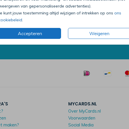
weergeven van gepersonaliseerde advertenties).
Bel onze klantenservice
Je kunt jouw toestemming altijd wijzigen of intrekken op ons
ons
0318 - 72 51 23
cookiebeleid
.
Op werkdagen van 09:00 tot 18:00 uur
Accepteren
Weigeren
Mailen mag ook:
klantenservice@mycards.nl
RA'S
MYCARDS.NL
t?
Over MyCards.nl
zen
Voorwaarden
et maken?
Social Media