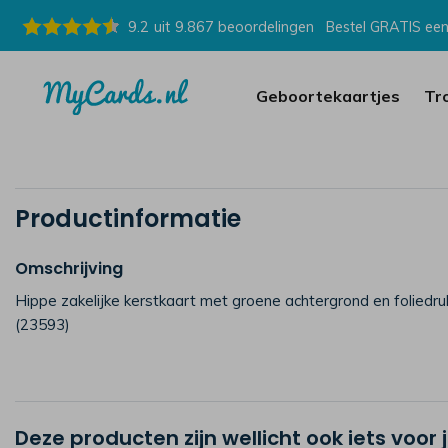
9.2
uit
9.867
beoordelingen
Bestel GRATIS een
Geboortekaartjes
Tr
Productinformatie
Omschrijving
Hippe zakelijke kerstkaart met groene achtergrond en foliedru
(23593)
Deze producten zijn wellicht ook iets voor 