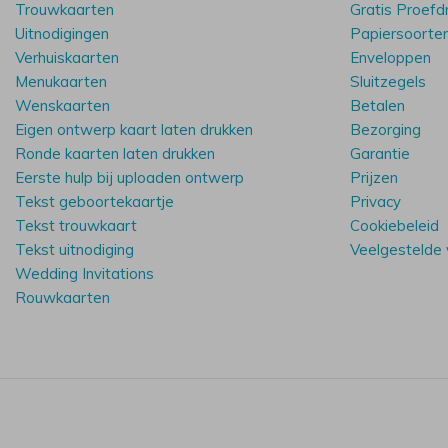
Trouwkaarten
Gratis Proefd
Uitnodigingen
Papiersoorte
Verhuiskaarten
Enveloppen
Menukaarten
Sluitzegels
Wenskaarten
Betalen
Eigen ontwerp kaart laten drukken
Bezorging
Ronde kaarten laten drukken
Garantie
Eerste hulp bij uploaden ontwerp
Prijzen
Tekst geboortekaartje
Privacy
Tekst trouwkaart
Cookiebeleid
Tekst uitnodiging
Veelgestelde
Wedding Invitations
Rouwkaarten