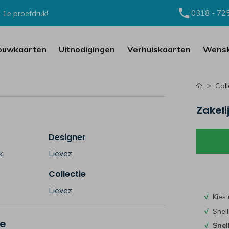
0318 - 72
 1e proefdruk!
ouwkaarten
Uitnodigingen
Verhuiskaarten
Wensk
Coll
Zakeli
Designer
k.
Lievez
Collectie
Lievez
√
Kies 
√
Snell
je
√
Snel