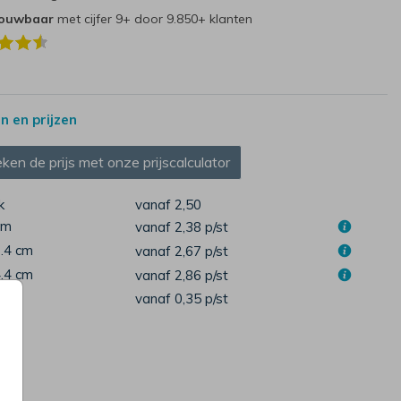
rouwbaar
met cijfer 9+ door 9.850+ klanten
 en prijzen
ken de prijs met onze prijscalculator
k
vanaf 2,50
cm
vanaf 2,38
p/st
1.4 cm
vanaf 2,67
p/st
4.4 cm
vanaf 2,86
p/st
pen
vanaf 0,35
p/st