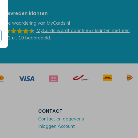
Tevreden klanten
De waardering van
MyCards.nl
MyCards
wordt door 9.867
klanten
met een
9.2
uit
10
beoordeeld.
CONTACT
Contact en gegevens
Inloggen Account