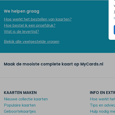
We helpen graag
Hoe werkt het bestellen van kaarten?
Hoe bestel ik een proefdruk?
Wat is de levertijd?
Bekijk alle veelgestelde vragen
Maak de mooiste complete kaart op MyCards.nl
KAARTEN MAKEN
INFO EN EXT
Nieuwe collectie kaarten
Hoe werkt he
Populaire kaarten
Tips en advie
Geboortekaartjes
Hulp nodig m