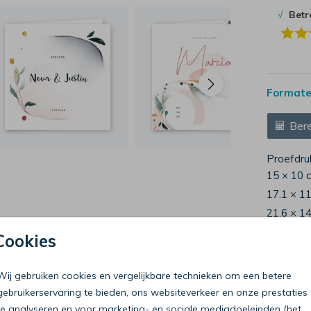
√
Bet
Formaten
Bere
Proefdru
15 × 10 
17.1 × 1
21.6 × 1
Envelop
Cookies
Wij gebruiken cookies en vergelijkbare technieken om een betere
gebruikerservaring te bieden, ons websiteverkeer en onze prestaties
te analyseren en voor marketing- en sociale mediadoeleinden (het