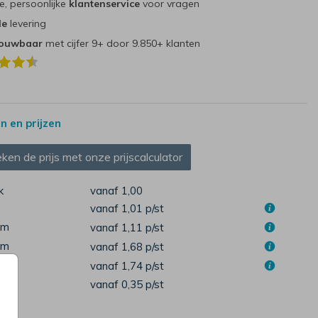
e, persoonlijke
klantenservice
voor vragen
le
levering
rouwbaar
met cijfer 9+ door 9.850+ klanten
 en prijzen
ken de prijs met onze prijscalculator
k
vanaf 1,00
vanaf 1,01
p/st
cm
vanaf 1,11
p/st
cm
vanaf 1,68
p/st
cm
vanaf 1,74
p/st
pen
vanaf 0,35
p/st