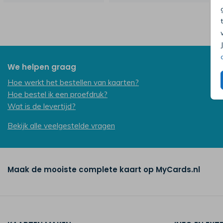
We helpen graag
Hoe werkt het bestellen van kaarten?
Hoe bestel ik een proefdruk?
Wat is de levertijd?
Bekijk alle veelgestelde vragen
Maak de mooiste complete kaart op MyCards.nl