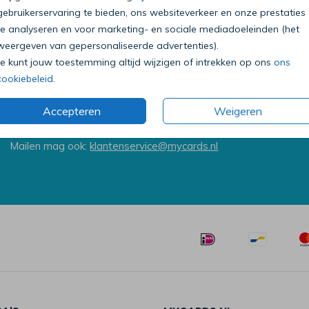
gebruikerservaring te bieden, ons websiteverkeer en onze prestaties
te analyseren en voor marketing- en sociale mediadoeleinden (het
weergeven van gepersonaliseerde advertenties).
Je kunt jouw toestemming altijd wijzigen of intrekken op ons
ons
cookiebeleid
.
Bel onze klantenservice
0318 - 72 51 23
Accepteren
Weigeren
Op werkdagen van 09:00 tot 18:00 uur
Mailen mag ook:
klantenservice@mycards.nl