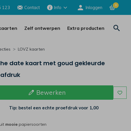
0
5 123
Contact
Info
Inloggen
aarten
Zelf ontwerpen
Extra producten
ecties
LOVZ kaarten
the date kaart met goud gekleurde
rafdruk
Bewerken
Tip: bestel een echte proefdruk voor
1,00
uit
mooie
papiersoorten