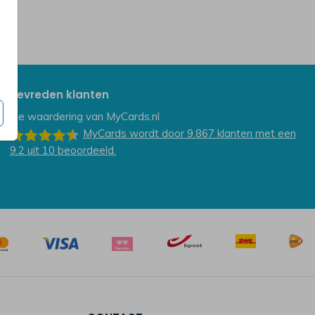
Tevreden klanten
De waardering van
MyCards.nl
MyCards
wordt door 9.867
klanten
met een
9.2
uit
10
beoordeeld.