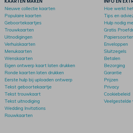
KAARTEN MAKEN
INFO EN EXT
Nieuwe collectie kaarten
Hoe werkt he
Populaire kaarten
Tips en advie
Geboortekaartjes
Hulp nodig m
Trouwkaarten
Gratis Proefd
Uitnodigingen
Papiersoorte
Verhuiskaarten
Enveloppen
Menukaarten
Sluitzegels
Wenskaarten
Betalen
Eigen ontwerp kaart laten drukken
Bezorging
Ronde kaarten laten drukken
Garantie
Eerste hulp bij uploaden ontwerp
Prijzen
Tekst geboortekaartje
Privacy
Tekst trouwkaart
Cookiebeleid
Tekst uitnodiging
Veelgestelde
Wedding Invitations
Rouwkaarten