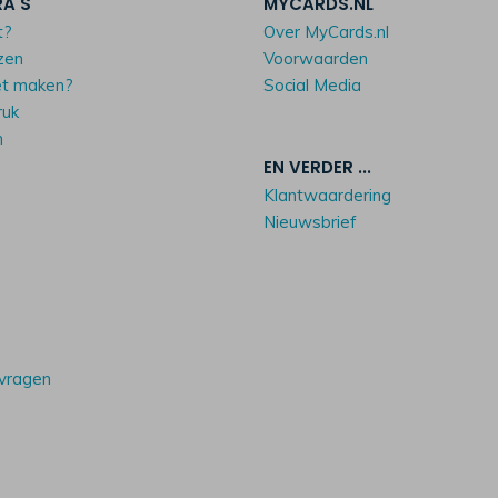
RA'S
MYCARDS.NL
t?
Over MyCards.nl
zen
Voorwaarden
et maken?
Social Media
ruk
n
EN VERDER ...
Klantwaardering
Nieuwsbrief
 vragen