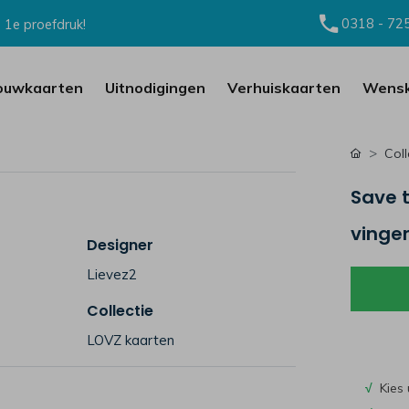
0318 - 72
 1e proefdruk!
ouwkaarten
Uitnodigingen
Verhuiskaarten
Wensk
Coll
Save 
vinge
Designer
Lievez2
Collectie
LOVZ kaarten
√
Kies 