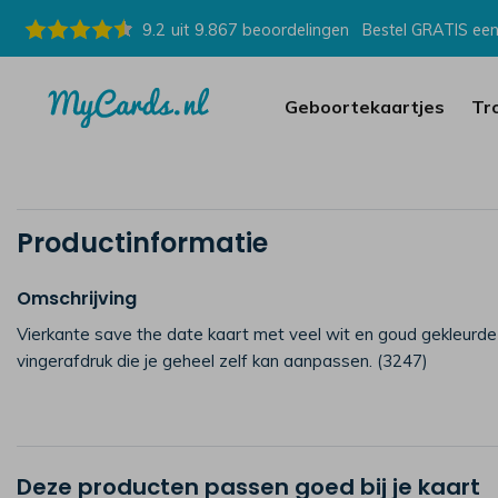
9.2
uit
9.867
beoordelingen
Bestel GRATIS een
Geboortekaartjes
Tr
Productinformatie
Omschrijving
Vierkante save the date kaart met veel wit en goud gekleurde
vingerafdruk die je geheel zelf kan aanpassen. (3247)
Deze producten passen goed bij je kaart