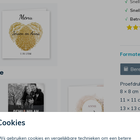
√
Snell
√
Snel
√
Bet
Formaten
Bere
je
Proefdru
8 × 8 cm
11 × 11 
13 × 13 
15 × 15 
Cookies
Envelop
Wij gebruiken cookies en vergelijkbare technieken om een betere