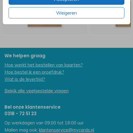
Weigeren
We helpen graag
Hoe werkt het bestellen van kaarten?
Hoe bestel ik een proefdruk?
Wat is de levertijd?
Bekijk alle veelgestelde vragen
Bel onze klantenservice
0318 - 72 51 23
Op werkdagen van 09:00 tot 18:00 uur
Mailen mag ook:
klantenservice@mycards.nl