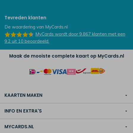
Tevreden klanten
De waardering van
MyCards.nl
MyCards
wordt door 9.867
klanten
met een
9.2
uit
10
beoordeeld.
Maak de mooiste complete kaart op MyCards.nl
KAARTEN MAKEN
INFO EN EXTRA'S
MYCARDS.NL