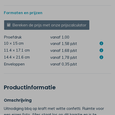
Formaten en prijzen
Bereken de prijs met onze prijscalculator
Proefdruk
vanaf 1,00
10 × 15 cm
vanaf 1,58
p/st
11.4 × 17.1 cm
vanaf 1,68
p/st
14.4 × 21.6 cm
vanaf 1,78
p/st
Enveloppen
vanaf 0,35
p/st
Productinformatie
Omschrijving
Uitnodiging bbq op kraft met witte confetti. Ruimte voor
een eigen foto. Alles staat los op dit kaartje en is te