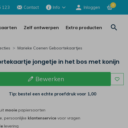
0
5 123
Contact
Info
Inloggen
aarten
Zelf ontwerpen
Extra producten
ecties
Marieke Coenen Geboortekaartjes
tekaartje jongetje in het bos met konijn
Bewerken
Tip: bestel een echte proefdruk voor
1,00
uit
mooie
papiersoorten
e, persoonlijke
klantenservice
voor vragen
le
levering