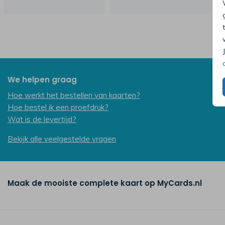
We helpen graag
Hoe werkt het bestellen van kaarten?
Hoe bestel ik een proefdruk?
Wat is de levertijd?
Bekijk alle veelgestelde vragen
Maak de mooiste complete kaart op MyCards.nl