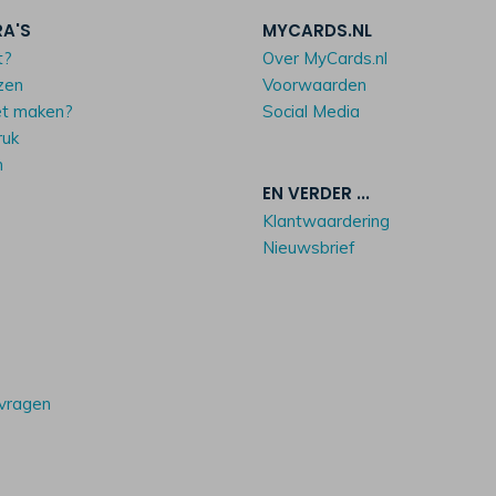
RA'S
MYCARDS.NL
t?
Over MyCards.nl
zen
Voorwaarden
et maken?
Social Media
ruk
n
EN VERDER ...
Klantwaardering
Nieuwsbrief
 vragen