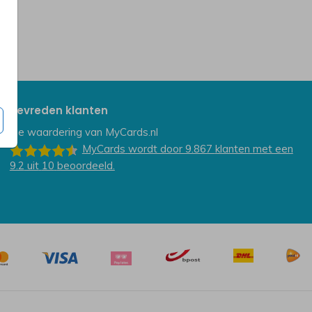
Tevreden klanten
De waardering van
MyCards.nl
MyCards
wordt door 9.867
klanten
met een
9.2
uit
10
beoordeeld.