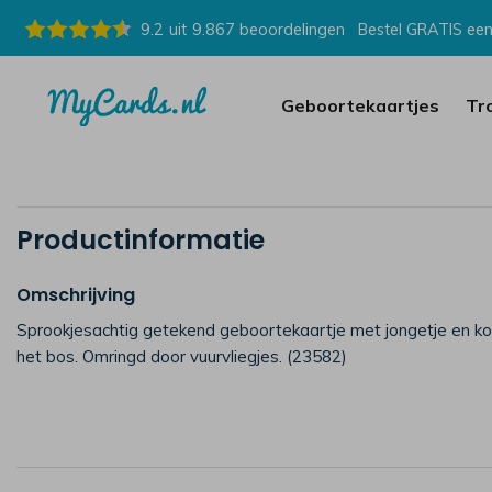
9.2
uit
9.867
beoordelingen
Bestel GRATIS een
Geboortekaartjes
Tr
Productinformatie
Omschrijving
Sprookjesachtig getekend geboortekaartje met jongetje en kon
het bos. Omringd door vuurvliegjes. (23582)