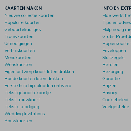
KAARTEN MAKEN
INFO EN EXT
Nieuwe collectie kaarten
Hoe werkt he
Populaire kaarten
Tips en advie
Geboortekaartjes
Hulp nodig m
Trouwkaarten
Gratis Proefd
Uitnodigingen
Papiersoorte
Verhuiskaarten
Enveloppen
Menukaarten
Sluitzegels
Wenskaarten
Betalen
Eigen ontwerp kaart laten drukken
Bezorging
Ronde kaarten laten drukken
Garantie
Eerste hulp bij uploaden ontwerp
Prijzen
Tekst geboortekaartje
Privacy
Tekst trouwkaart
Cookiebeleid
Tekst uitnodiging
Veelgestelde
Wedding Invitations
Rouwkaarten