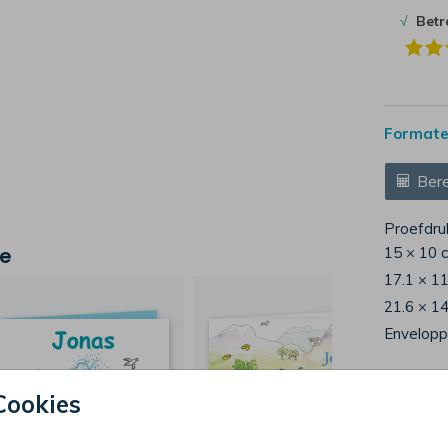
√
Bet
Formaten
Bere
Proefdru
je
15 × 10 
17.1 × 1
21.6 × 1
Envelop
Cookies