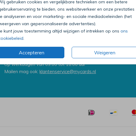
Wij gebruiken cookies en vergelijkbare technieken om een betere
gebruikerservaring te bieden, ons websiteverkeer en onze prestaties
te analyseren en voor marketing- en sociale mediadoeleinden (het
weergeven van gepersonaliseerde advertenties).
Je kunt jouw toestemming altijd wijzigen of intrekken op ons
ons
cookiebeleid
.
Bel onze klantenservice
Accepteren
Weigeren
0318 - 72 51 23
Op werkdagen van 09:00 tot 18:00 uur
Mailen mag ook:
klantenservice@mycards.nl