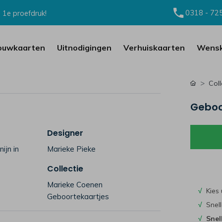
0318 - 72
 1e proefdruk!
ouwkaarten
Uitnodigingen
Verhuiskaarten
Wensk
Coll
Geboor
Designer
ijn in
Marieke Pieke
Collectie
Marieke Coenen
√
Kies 
Geboortekaartjes
√
Snell
√
Snel