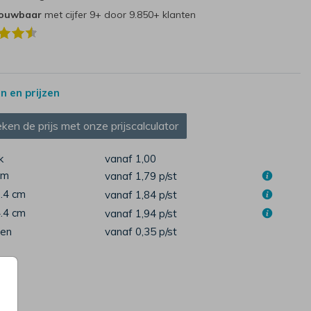
rouwbaar
met cijfer 9+ door 9.850+ klanten
 en prijzen
ken de prijs met onze prijscalculator
k
vanaf 1,00
cm
vanaf 1,79
p/st
1.4 cm
vanaf 1,84
p/st
4.4 cm
vanaf 1,94
p/st
pen
vanaf 0,35
p/st