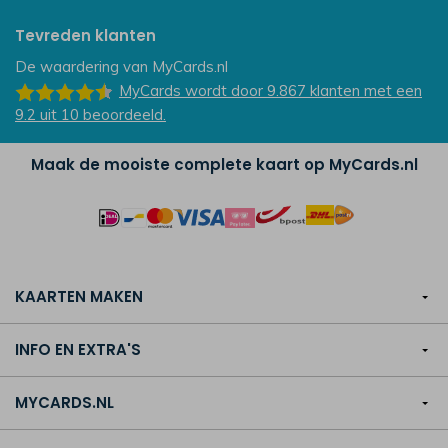
Tevreden klanten
De waardering van
MyCards.nl
MyCards
wordt door 9.867
klanten
met een
9.2
uit
10
beoordeeld.
Maak de mooiste complete kaart op MyCards.nl
KAARTEN MAKEN
INFO EN EXTRA'S
MYCARDS.NL