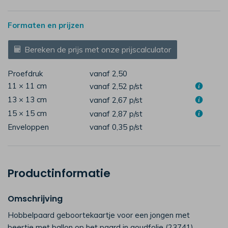
Formaten en prijzen
Bereken de prijs met onze prijscalculator
Proefdruk
vanaf 2,50
11 × 11 cm
vanaf 2,52
p/st
13 × 13 cm
vanaf 2,67
p/st
15 × 15 cm
vanaf 2,87
p/st
Enveloppen
vanaf 0,35
p/st
Productinformatie
Omschrijving
Hobbelpaard geboortekaartje voor een jongen met
beertje met ballon op het paard in goudfolie (23741)