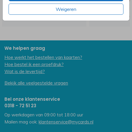
Weigeren
We helpen graag
Hoe werkt het bestellen van kaarten?
Hoe bestel ik een proefdruk?
Wat is de levertijd?
Bekijk alle veelgestelde vragen
Bel onze klantenservice
0318 - 72 51 23
Op werkdagen van 09:00 tot 18:00 uur
Mailen mag ook:
klantenservice@mycards.nl