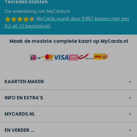
Tevreden klanten
De waardering van
MyCards.nl
MyCards
wordt door 9.867
klanten
met een
9.2
uit
10
beoordeeld.
Maak de mooiste complete kaart op MyCards.nl
KAARTEN MAKEN
INFO EN EXTRA'S
MYCARDS.NL
EN VERDER ...