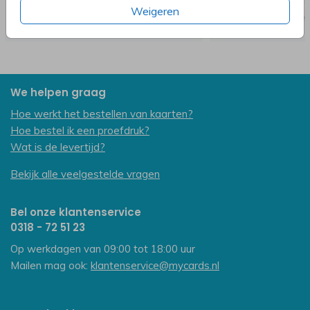
Weigeren
We helpen graag
Hoe werkt het bestellen van kaarten?
Hoe bestel ik een proefdruk?
Wat is de levertijd?
Bekijk alle veelgestelde vragen
Bel onze klantenservice
0318 - 72 51 23
Op werkdagen van 09:00 tot 18:00 uur
Mailen mag ook:
klantenservice@mycards.nl