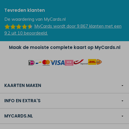
Tevreden klanten
De waardering van
MyCards.nl
MyCards
wordt door 9.867
klanten
met een
9.2
uit
10
beoordeeld.
Maak de mooiste complete kaart op MyCards.nl
KAARTEN MAKEN
INFO EN EXTRA'S
MYCARDS.NL