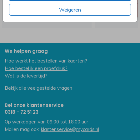
Weigeren
We helpen graag
Hoe werkt het bestellen van kaarten?
Hoe bestel ik een proefdruk?
Wat is de levertijd?
Bekijk alle veelgestelde vragen
Bel onze klantenservice
0318 - 72 51 23
Op werkdagen van 09:00 tot 18:00 uur
Mailen mag ook:
klantenservice@mycards.nl