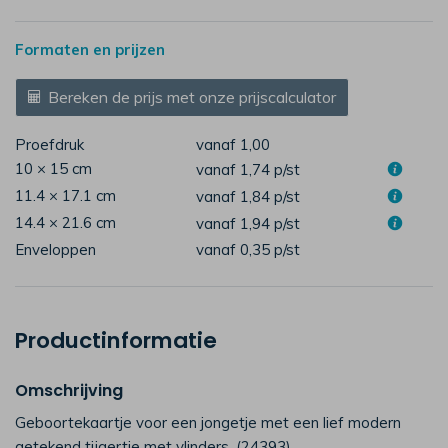
Formaten en prijzen
Bereken de prijs met onze prijscalculator
Proefdruk
vanaf 1,00
10 × 15 cm
vanaf 1,74
p/st
11.4 × 17.1 cm
vanaf 1,84
p/st
14.4 × 21.6 cm
vanaf 1,94
p/st
Enveloppen
vanaf 0,35
p/st
Productinformatie
Omschrijving
Geboortekaartje voor een jongetje met een lief modern
getekend tijgertje met vlinders. (24393)