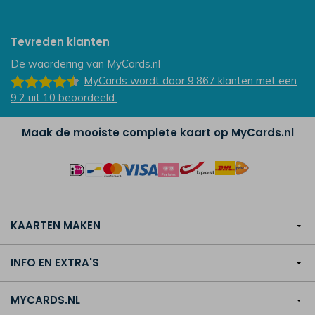
Tevreden klanten
De waardering van
MyCards.nl
MyCards
wordt door 9.867
klanten
met een
9.2
uit
10
beoordeeld.
Maak de mooiste complete kaart op MyCards.nl
KAARTEN MAKEN
INFO EN EXTRA'S
MYCARDS.NL