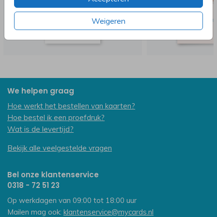
Weigeren
We helpen graag
Hoe werkt het bestellen van kaarten?
Hoe bestel ik een proefdruk?
Wat is de levertijd?
Bekijk alle veelgestelde vragen
Bel onze klantenservice
0318 - 72 51 23
Op werkdagen van 09:00 tot 18:00 uur
Mailen mag ook:
klantenservice@mycards.nl