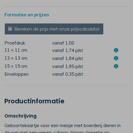
Formaten en prijzen
Bereken de prijs met onze prijscalculator
Proefdruk
vanaf 1,00
11 × 11 cm
vanaf 1,74
p/st
13 × 13 cm
vanaf 1,84
p/st
15 × 15 cm
vanaf 1,95
p/st
Enveloppen
vanaf 0,35
p/st
Productinformatie
Omschrijving
Geboortekaartje voor een meisje met boerderij dieren in
de wei met een wiegje, schaap, kippen, biggetje en