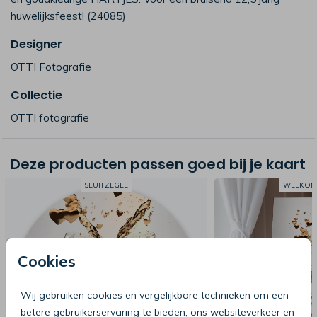
huwelijksfeest! (24085)
Designer
OTTI Fotografie
Collectie
OTTI fotografie
Deze producten passen goed bij je kaart
SLUITZEGEL
WELKOM
Cookies
Wij gebruiken cookies en vergelijkbare technieken om een
betere gebruikerservaring te bieden, ons websiteverkeer en