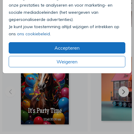
onze prestaties te analyseren en voor marketing- en
sociale mediadoeleinden (het weergeven van
gepersonaliseerde advertenties).
Je kunt jouw toestemming altijd wijzigen of intrekken op
Deze producten zijn wellicht ook iets
ons
ons cookiebeleid
.
voor je
Accepteren
Weigeren