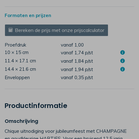
Formaten en prijzen
Bereken de prijs met onze prijscalculator
Proefdruk
vanaf 1,00
10 × 15 cm
vanaf 1,74
p/st
11.4 × 17.1 cm
vanaf 1,84
p/st
14.4 × 21.6 cm
vanaf 1,94
p/st
Enveloppen
vanaf 0,35
p/st
Productinformatie
Omschrijving
Chique uitnodiging voor jubileumfeest met CHAMPAGNE
en goudkleurige HARTJES. Voor een bruisend 12,5 jarig