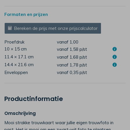
Formaten en prijzen
Bereken de prijs met onze prijscalculator
Proefdruk
vanaf 1,00
10 × 15 cm
vanaf 1,58
p/st
11.4 × 17.1 cm
vanaf 1,68
p/st
14.4 × 21.6 cm
vanaf 1,78
p/st
Enveloppen
vanaf 0,35
p/st
Productinformatie
Omschrijving
Mooi strakke trouwkaart waar jullie eigen trouwfoto in
past. Het is mooi om een zwart-wit foto te plaatsen