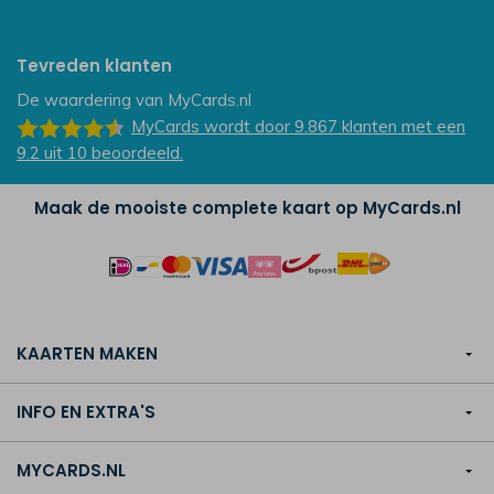
Tevreden klanten
De waardering van
MyCards.nl
MyCards
wordt door 9.867
klanten
met een
9.2
uit
10
beoordeeld.
Maak de mooiste complete kaart op MyCards.nl
KAARTEN MAKEN
INFO EN EXTRA'S
MYCARDS.NL