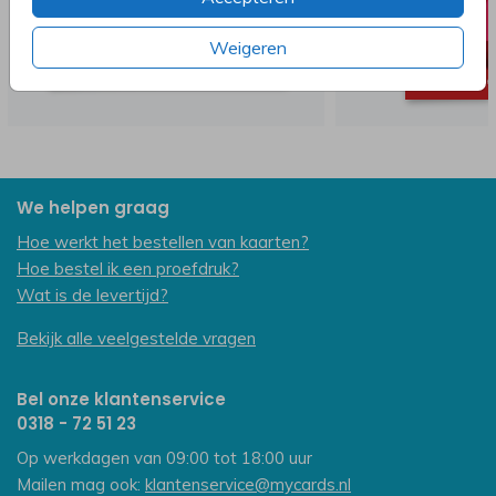
Weigeren
We helpen graag
Hoe werkt het bestellen van kaarten?
Hoe bestel ik een proefdruk?
Wat is de levertijd?
Bekijk alle veelgestelde vragen
Bel onze klantenservice
0318 - 72 51 23
Op werkdagen van 09:00 tot 18:00 uur
Mailen mag ook:
klantenservice@mycards.nl