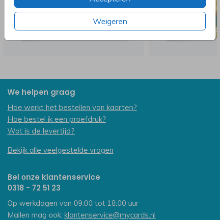
Weigeren
We helpen graag
Hoe werkt het bestellen van kaarten?
Hoe bestel ik een proefdruk?
Wat is de levertijd?
Bekijk alle veelgestelde vragen
Bel onze klantenservice
0318 - 72 51 23
Op werkdagen van 09:00 tot 18:00 uur
Mailen mag ook:
klantenservice@mycards.nl