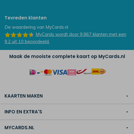
Tevreden klanten
De waardering van
MyCards.nl
MyCards
wordt door 9.867
klanten
met een
9.2
uit
10
beoordeeld.
Maak de mooiste complete kaart op MyCards.nl
KAARTEN MAKEN
INFO EN EXTRA'S
MYCARDS.NL