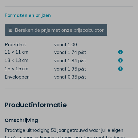
Formaten en prijzen
Bereken de prijs met onze prijscalculator
Proefdruk
vanaf 1,00
11 × 11 cm
vanaf 1,74
p/st
13 × 13 cm
vanaf 1,84
p/st
15 × 15 cm
vanaf 1,95
p/st
Enveloppen
vanaf 0,35
p/st
Productinformatie
Omschrijving
Prachtige uitnodiging 50 jaar getrouwd waar jullie eigen
foto's mooi in uitkomen in tropische sferen met bladeren