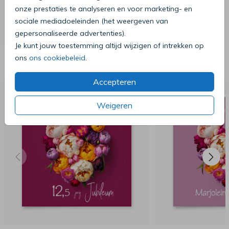
onze prestaties te analyseren en voor marketing- en
sociale mediadoeleinden (het weergeven van
gepersonaliseerde advertenties).
Je kunt jouw toestemming altijd wijzigen of intrekken op
Deze producten zijn wellicht ook iets
ons
ons cookiebeleid
.
voor je
Accepteren
Weigeren