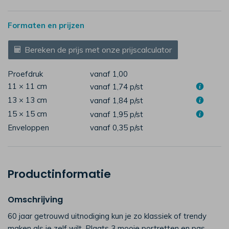
Formaten en prijzen
Bereken de prijs met onze prijscalculator
Proefdruk
vanaf 1,00
11 × 11 cm
vanaf 1,74
p/st
13 × 13 cm
vanaf 1,84
p/st
15 × 15 cm
vanaf 1,95
p/st
Enveloppen
vanaf 0,35
p/st
Productinformatie
Omschrijving
60 jaar getrouwd uitnodiging kun je zo klassiek of trendy
maken als je zelf wilt. Plaats 3 mooie portretten en pas