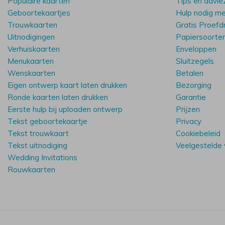
Populaire kaarten
Tips en advie
Geboortekaartjes
Hulp nodig m
Trouwkaarten
Gratis Proefd
Uitnodigingen
Papiersoorte
Verhuiskaarten
Enveloppen
Menukaarten
Sluitzegels
Wenskaarten
Betalen
Eigen ontwerp kaart laten drukken
Bezorging
Ronde kaarten laten drukken
Garantie
Eerste hulp bij uploaden ontwerp
Prijzen
Tekst geboortekaartje
Privacy
Tekst trouwkaart
Cookiebeleid
Tekst uitnodiging
Veelgestelde
Wedding Invitations
Rouwkaarten