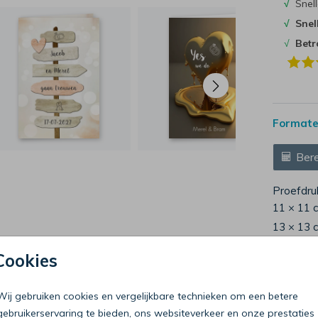
√
Snell
√
Snel
√
Bet
Formaten
Bere
Proefdru
11 × 11 
13 × 13 
15 × 15 
Cookies
Envelop
Wij gebruiken cookies en vergelijkbare technieken om een betere
gebruikerservaring te bieden, ons websiteverkeer en onze prestaties