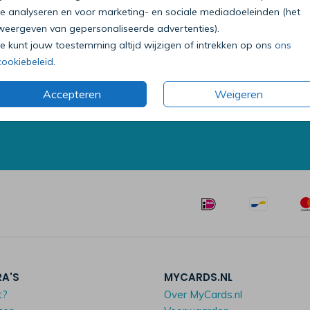
te analyseren en voor marketing- en sociale mediadoeleinden (het
weergeven van gepersonaliseerde advertenties).
Je kunt jouw toestemming altijd wijzigen of intrekken op ons
ons
Bel onze klantenservice
cookiebeleid
.
0318 - 72 51 23
Accepteren
Weigeren
Op werkdagen van 09:00 tot 18:00 uur
Mailen mag ook:
klantenservice@mycards.nl
RA'S
MYCARDS.NL
t?
Over MyCards.nl