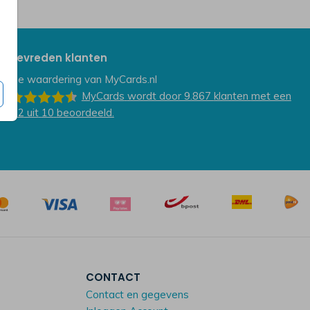
Tevreden klanten
De waardering van
MyCards.nl
MyCards
wordt door 9.867
klanten
met een
9.2
uit
10
beoordeeld.
CONTACT
Contact en gegevens