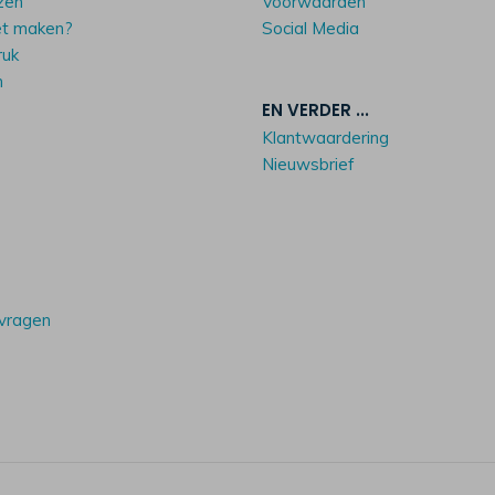
zen
Voorwaarden
et maken?
Social Media
ruk
n
EN VERDER ...
Klantwaardering
Nieuwsbrief
 vragen