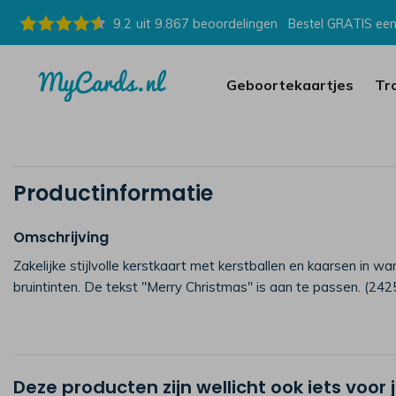
9.2
uit
9.867
beoordelingen
Bestel GRATIS een
Geboortekaartjes
Tr
Productinformatie
Omschrijving
Zakelijke stijlvolle kerstkaart met kerstballen en kaarsen in w
bruintinten. De tekst "Merry Christmas" is aan te passen. (242
Deze producten zijn wellicht ook iets voor 