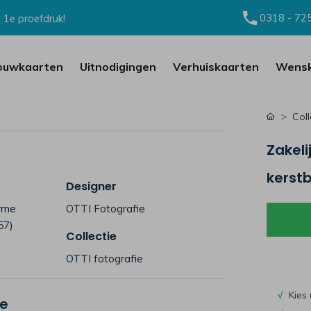
0318 - 72
 1e proefdruk!
ouwkaarten
Uitnodigingen
Verhuiskaarten
Wensk
Coll
Zakeli
kerstb
Designer
arme
OTTI Fotografie
57)
Collectie
OTTI fotografie
√
Kies 
je