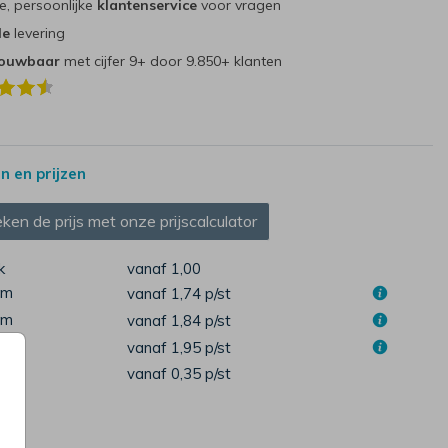
e, persoonlijke
klantenservice
voor vragen
le
levering
rouwbaar
met cijfer 9+ door 9.850+ klanten
 en prijzen
ken de prijs met onze prijscalculator
k
vanaf 1,00
cm
vanaf 1,74
p/st
cm
vanaf 1,84
p/st
cm
vanaf 1,95
p/st
pen
vanaf 0,35
p/st