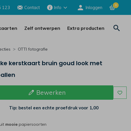
0
5 123
Contact
Info
Inloggen
aarten
Zelf ontwerpen
Extra producten
ecties
OTTI fotografie
jke kerstkaart bruin goud look met
allen
Bewerken
Tip: bestel een echte proefdruk voor
1,00
uit
mooie
papiersoorten