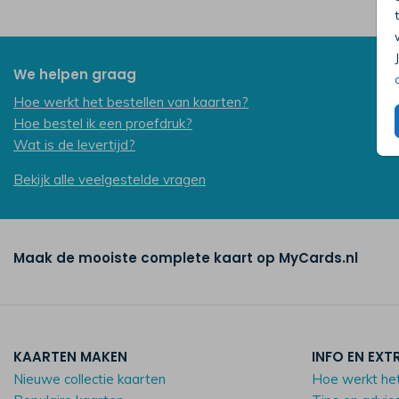
We helpen graag
Hoe werkt het bestellen van kaarten?
Hoe bestel ik een proefdruk?
Wat is de levertijd?
Bekijk alle veelgestelde vragen
Maak de mooiste complete kaart op MyCards.nl
KAARTEN MAKEN
INFO EN EXT
Nieuwe collectie kaarten
Hoe werkt he