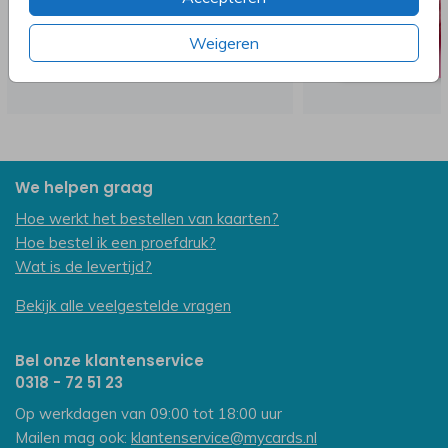
Weigeren
We helpen graag
Hoe werkt het bestellen van kaarten?
Hoe bestel ik een proefdruk?
Wat is de levertijd?
Bekijk alle veelgestelde vragen
Bel onze klantenservice
0318 - 72 51 23
Op werkdagen van 09:00 tot 18:00 uur
Mailen mag ook:
klantenservice@mycards.nl