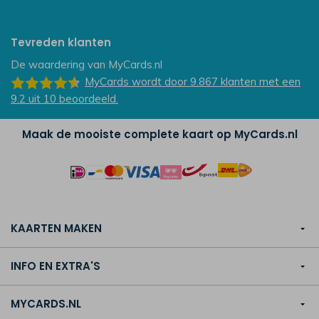
Tevreden klanten
De waardering van
MyCards.nl
MyCards
wordt door 9.867
klanten
met een
9.2
uit
10
beoordeeld.
Maak de mooiste complete kaart op MyCards.nl
KAARTEN MAKEN
INFO EN EXTRA'S
MYCARDS.NL