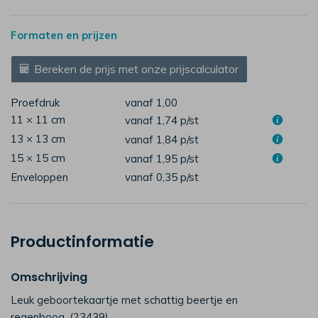
Formaten en prijzen
Bereken de prijs met onze prijscalculator
Proefdruk
vanaf 1,00
11 × 11 cm
vanaf 1,74
p/st
13 × 13 cm
vanaf 1,84
p/st
15 × 15 cm
vanaf 1,95
p/st
Enveloppen
vanaf 0,35
p/st
Productinformatie
Omschrijving
Leuk geboortekaartje met schattig beertje en
regenboog. (23439)