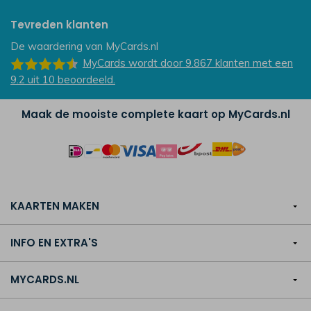
Tevreden klanten
De waardering van
MyCards.nl
MyCards
wordt door 9.867
klanten
met een
9.2
uit
10
beoordeeld.
Maak de mooiste complete kaart op MyCards.nl
KAARTEN MAKEN
INFO EN EXTRA'S
MYCARDS.NL