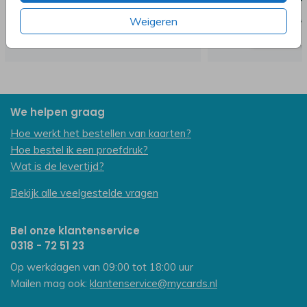
Weigeren
We helpen graag
Hoe werkt het bestellen van kaarten?
Hoe bestel ik een proefdruk?
Wat is de levertijd?
Bekijk alle veelgestelde vragen
Bel onze klantenservice
0318 - 72 51 23
Op werkdagen van 09:00 tot 18:00 uur
Mailen mag ook:
klantenservice@mycards.nl