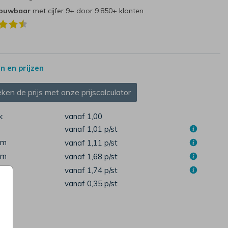
rouwbaar
met cijfer 9+ door 9.850+ klanten
 en prijzen
ken de prijs met onze prijscalculator
k
vanaf 1,00
vanaf 1,01
p/st
cm
vanaf 1,11
p/st
cm
vanaf 1,68
p/st
cm
vanaf 1,74
p/st
pen
vanaf 0,35
p/st