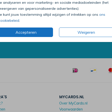
te analyseren en voor marketing- en sociale mediadoeleinden (het
weergeven van gepersonaliseerde advertenties).
Je kunt jouw toestemming altijd wijzigen of intrekken op ons
ons
Bel onze klantenservice
cookiebeleid
.
0318 - 72 51 23
Op werkdagen van 09:00 tot 18:00 uur
Accepteren
Weigeren
Mailen mag ook:
klantenservice@mycards.nl
RA'S
MYCARDS.NL
t?
Over MyCards.nl
zen
Voorwaarden