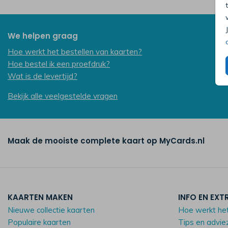
We helpen graag
Hoe werkt het bestellen van kaarten?
Hoe bestel ik een proefdruk?
Wat is de levertijd?
Bekijk alle veelgestelde vragen
Maak de mooiste complete kaart op MyCards.nl
KAARTEN MAKEN
INFO EN EXT
Nieuwe collectie kaarten
Hoe werkt he
Populaire kaarten
Tips en advie