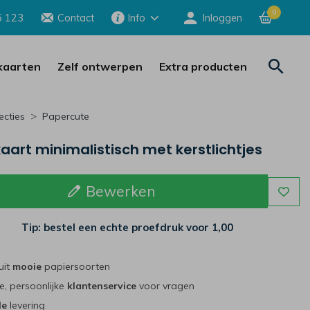
0
5 123
Contact
Info
Inloggen
aarten
Zelf ontwerpen
Extra producten
ecties
Papercute
aart minimalistisch met kerstlichtjes
Bewerken
Tip: bestel een echte proefdruk voor
1,00
uit
mooie
papiersoorten
e, persoonlijke
klantenservice
voor vragen
le
levering