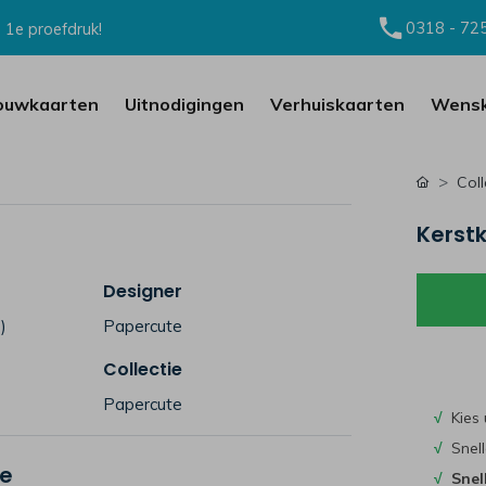
0318 - 72
 1e proefdruk!
ouwkaarten
Uitnodigingen
Verhuiskaarten
Wensk
Coll
Kerstk
Designer
)
Papercute
Collectie
Papercute
√
Kies 
√
Snell
je
√
Snel