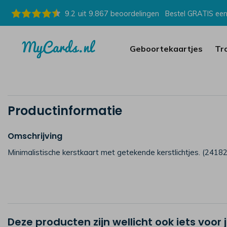
9.2
uit
9.867
beoordelingen
Bestel GRATIS een
Geboortekaartjes
Tr
Productinformatie
Omschrijving
Minimalistische kerstkaart met getekende kerstlichtjes. (24182
Deze producten zijn wellicht ook iets voor 