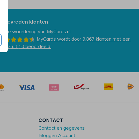
Tevreden klanten
De waardering van
MyCards.nl
MyCards
wordt door 9.867
klanten
met een
9.2
uit
10
beoordeeld.
CONTACT
Contact en gegevens
Inloggen Account