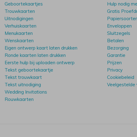
Geboortekaartjes
Hulp nodig m
Trouwkaarten
Gratis Proefd
Uitnodigingen
Papiersoorte
Verhuiskaarten
Enveloppen
Menukaarten
Sluitzegels
Wenskaarten
Betalen
Eigen ontwerp kaart laten drukken
Bezorging
Ronde kaarten laten drukken
Garantie
Eerste hulp bij uploaden ontwerp
Prijzen
Tekst geboortekaartje
Privacy
Tekst trouwkaart
Cookiebeleid
Tekst uitnodiging
Veelgestelde
Wedding Invitations
Rouwkaarten