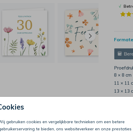
√
Bet
Formaten
Bere
Proefdru
8 × 8 cm
11 × 11 
13 × 13 
15 × 15 
Cookies
Envelop
Wij gebruiken cookies en vergelijkbare technieken om een betere
gebruikerservaring te bieden, ons websiteverkeer en onze prestaties