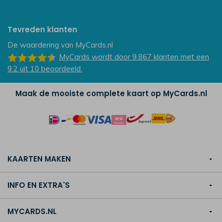
Tevreden klanten
De waardering van
MyCards.nl
MyCards
wordt door 9.867
klanten
met een
9.2
uit
10
beoordeeld.
Maak de mooiste complete kaart op MyCards.nl
KAARTEN MAKEN
INFO EN EXTRA'S
MYCARDS.NL