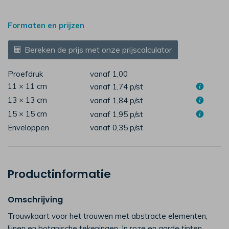
Formaten en prijzen
Bereken de prijs met onze prijscalculator
Proefdruk
vanaf 1,00
11 × 11 cm
vanaf 1,74
p/st
13 × 13 cm
vanaf 1,84
p/st
15 × 15 cm
vanaf 1,95
p/st
Enveloppen
vanaf 0,35
p/st
Productinformatie
Omschrijving
Trouwkaart voor het trouwen met abstracte elementen,
lijnen en botanische tekeningen. In roze en aarde tinten.