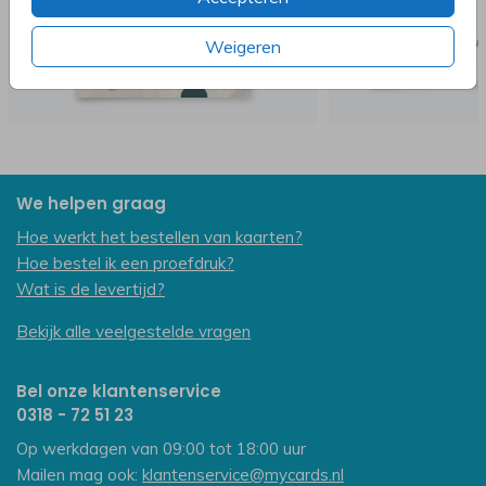
Weigeren
We helpen graag
Hoe werkt het bestellen van kaarten?
Hoe bestel ik een proefdruk?
Wat is de levertijd?
Bekijk alle veelgestelde vragen
Bel onze klantenservice
0318 - 72 51 23
Op werkdagen van 09:00 tot 18:00 uur
Mailen mag ook:
klantenservice@mycards.nl