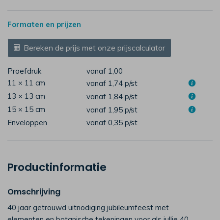
Formaten en prijzen
Bereken de prijs met onze prijscalculator
Proefdruk
vanaf 1,00
11 × 11 cm
vanaf 1,74
p/st
13 × 13 cm
vanaf 1,84
p/st
15 × 15 cm
vanaf 1,95
p/st
Enveloppen
vanaf 0,35
p/st
Productinformatie
Omschrijving
40 jaar getrouwd uitnodiging jubileumfeest met
elementen en botanische tekeningen voor als jullie 40