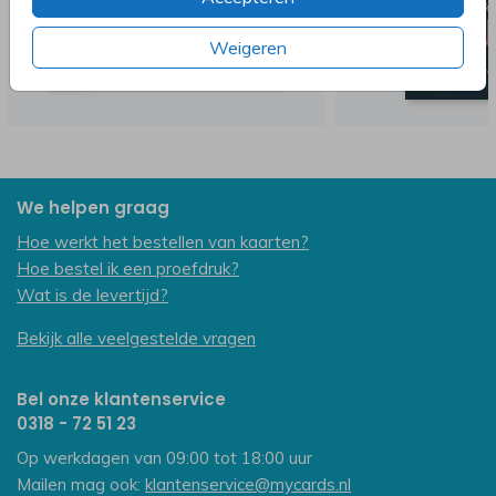
Weigeren
We helpen graag
Hoe werkt het bestellen van kaarten?
Hoe bestel ik een proefdruk?
Wat is de levertijd?
Bekijk alle veelgestelde vragen
Bel onze klantenservice
0318 - 72 51 23
Op werkdagen van 09:00 tot 18:00 uur
Mailen mag ook:
klantenservice@mycards.nl