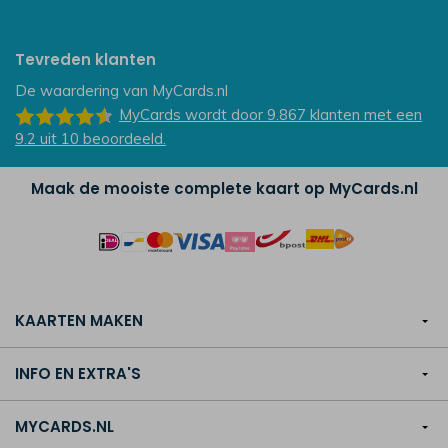
Tevreden klanten
De waardering van
MyCards.nl
MyCards
wordt door 9.867
klanten
met een
9.2
uit
10
beoordeeld.
Maak de mooiste complete kaart op MyCards.nl
KAARTEN MAKEN
INFO EN EXTRA'S
MYCARDS.NL