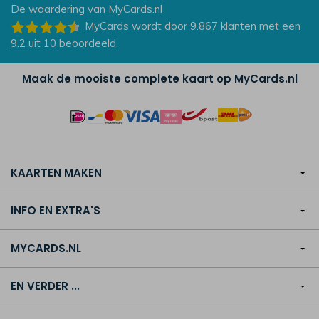
De waardering van
MyCards.nl
MyCards
wordt door 9.867
klanten
met een
9.2
uit
10
beoordeeld.
Maak de mooiste complete kaart op MyCards.nl
KAARTEN MAKEN
INFO EN EXTRA'S
MYCARDS.NL
EN VERDER ...