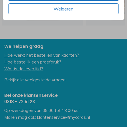
Weigeren
We helpen graag
Hoe werkt het bestellen van kaarten?
Hoe bestel ik een proefdruk?
Wat is de levertijd?
Bekijk alle veelgestelde vragen
Bel onze klantenservice
0318 - 72 51 23
Op werkdagen van 09:00 tot 18:00 uur
Mailen mag ook:
klantenservice@mycards.nl