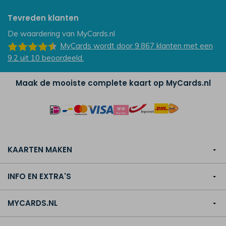
Tevreden klanten
De waardering van
MyCards.nl
MyCards
wordt door 9.867
klanten
met een
9.2
uit
10
beoordeeld.
Maak de mooiste complete kaart op MyCards.nl
KAARTEN MAKEN
INFO EN EXTRA'S
MYCARDS.NL