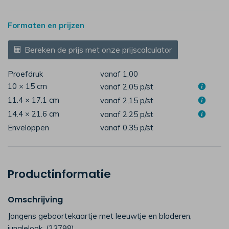
Formaten en prijzen
Bereken de prijs met onze prijscalculator
Proefdruk
vanaf 1,00
10 × 15 cm
vanaf 2,05
p/st
11.4 × 17.1 cm
vanaf 2,15
p/st
14.4 × 21.6 cm
vanaf 2,25
p/st
Enveloppen
vanaf 0,35
p/st
Productinformatie
Omschrijving
Jongens geboortekaartje met leeuwtje en bladeren,
junglelook. (23798)