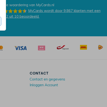
De waardering van
MyCards.nl
MyCards
wordt door 9.867
klanten
met een
9.2
uit
10
beoordeeld.
CONTACT
Contact en gegevens
Inloggen Account