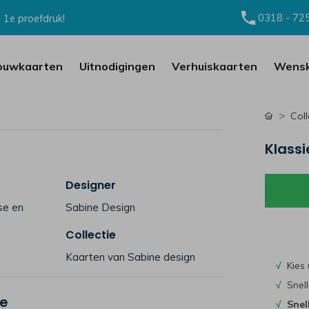
0318 - 72
 1e proefdruk!
ouwkaarten
Uitnodigingen
Verhuiskaarten
Wensk
Coll
Klass
Designer
se en
Sabine Design
Collectie
Kaarten van Sabine design
√
Kies 
√
Snell
je
√
Snel