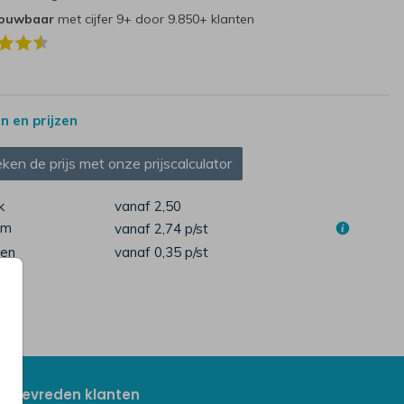
rouwbaar
met cijfer 9+ door 9.850+ klanten
 en prijzen
ken de prijs met onze prijscalculator
k
vanaf 2,50
cm
vanaf 2,74
p/st
pen
vanaf 0,35
p/st
Tevreden klanten