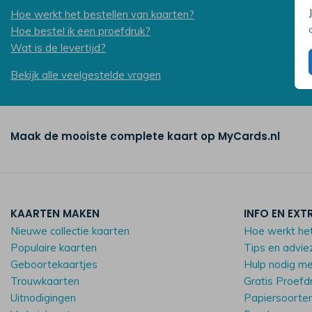
Hoe werkt het bestellen van kaarten?
Hoe bestel ik een proefdruk?
Wat is de levertijd?
Bekijk alle veelgestelde vragen
Maak de mooiste complete kaart op MyCards.nl
KAARTEN MAKEN
INFO EN EXT
Nieuwe collectie kaarten
Hoe werkt he
Populaire kaarten
Tips en advie
Geboortekaartjes
Hulp nodig m
Trouwkaarten
Gratis Proefd
Uitnodigingen
Papiersoorte