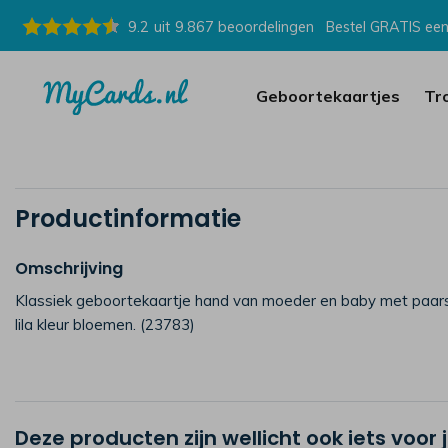
9.2
uit
9.867
beoordelingen
Bestel GRATIS een
Geboortekaartjes
Tr
Productinformatie
Omschrijving
Klassiek geboortekaartje hand van moeder en baby met paar
lila kleur bloemen. (23783)
Deze producten zijn wellicht ook iets voor 