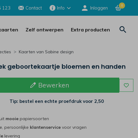
0
5 123
Contact
Info
Inloggen
aarten
Zelf ontwerpen
Extra producten
ecties
Kaarten van Sabine design
iek geboortekaartje bloemen en handen
Bewerken
Tip: bestel een echte proefdruk voor
2,50
uit
mooie
papiersoorten
e, persoonlijke
klantenservice
voor vragen
le
levering