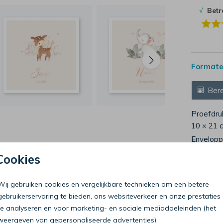
√
Bet
Formaten
Bere
Proefdru
10 × 21 
Envelop
Cookies
Wij gebruiken cookies en vergelijkbare technieken om een betere
gebruikerservaring te bieden, ons websiteverkeer en onze prestaties
te analyseren en voor marketing- en sociale mediadoeleinden (het
Bel onze klantenservice
weergeven van gepersonaliseerde advertenties).