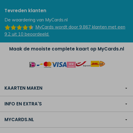
Tevreden klanten
De waardering van
MyCards.nl
MyCards
wordt door 9.867
klanten
met een
9.2
uit
10
beoordeeld.
Maak de mooiste complete kaart op MyCards.nl
KAARTEN MAKEN
INFO EN EXTRA'S
MYCARDS.NL