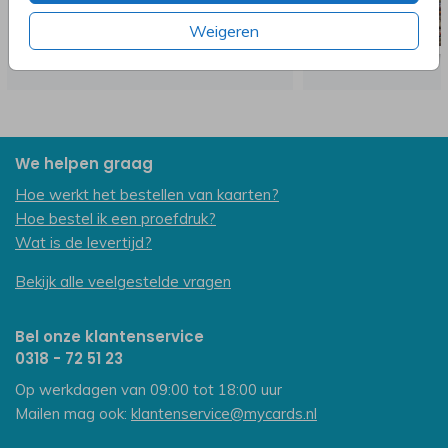
Weigeren
We helpen graag
Hoe werkt het bestellen van kaarten?
Hoe bestel ik een proefdruk?
Wat is de levertijd?
Bekijk alle veelgestelde vragen
Bel onze klantenservice
0318 - 72 51 23
Op werkdagen van 09:00 tot 18:00 uur
Mailen mag ook:
klantenservice@mycards.nl