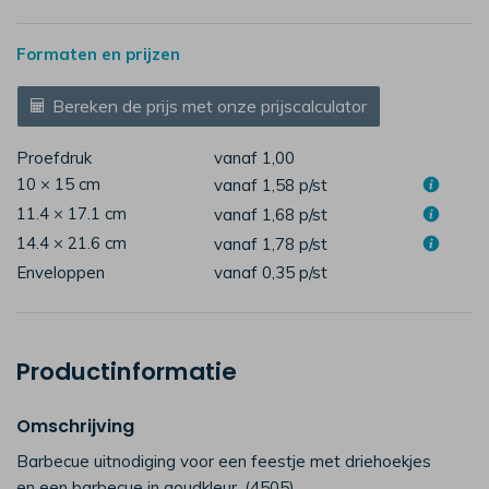
Formaten en prijzen
Bereken de prijs met onze prijscalculator
Proefdruk
vanaf 1,00
10 × 15 cm
vanaf 1,58
p/st
11.4 × 17.1 cm
vanaf 1,68
p/st
14.4 × 21.6 cm
vanaf 1,78
p/st
Enveloppen
vanaf 0,35
p/st
Productinformatie
Omschrijving
Barbecue uitnodiging voor een feestje met driehoekjes
en een barbecue in goudkleur. (4505)