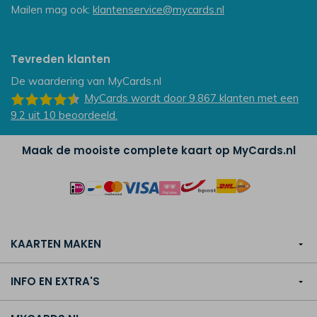
Mailen mag ook:
klantenservice@mycards.nl
Tevreden klanten
De waardering van
MyCards.nl
MyCards
wordt door 9.867
klanten
met een
9.2
uit
10
beoordeeld.
Maak de mooiste complete kaart op MyCards.nl
KAARTEN MAKEN
INFO EN EXTRA'S