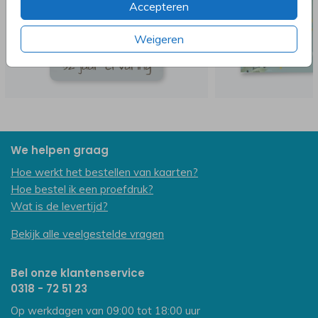
Accepteren
Weigeren
We helpen graag
Hoe werkt het bestellen van kaarten?
Hoe bestel ik een proefdruk?
Wat is de levertijd?
Bekijk alle veelgestelde vragen
Bel onze klantenservice
0318 - 72 51 23
Op werkdagen van 09:00 tot 18:00 uur