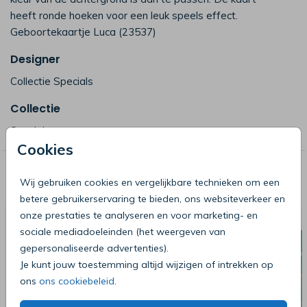
heeft ronde hoeken voor een leuk speels effect.
Geboortekaartje Luca (23537)
Designer
Collectie Specials
Collectie
Specials
Cookies
Deze producten zijn wellicht ook iets
Wij gebruiken cookies en vergelijkbare technieken om een
voor je
betere gebruikerservaring te bieden, ons websiteverkeer en
onze prestaties te analyseren en voor marketing- en
sociale mediadoeleinden (het weergeven van
gepersonaliseerde advertenties).
Je kunt jouw toestemming altijd wijzigen of intrekken op
ons
ons cookiebeleid
.