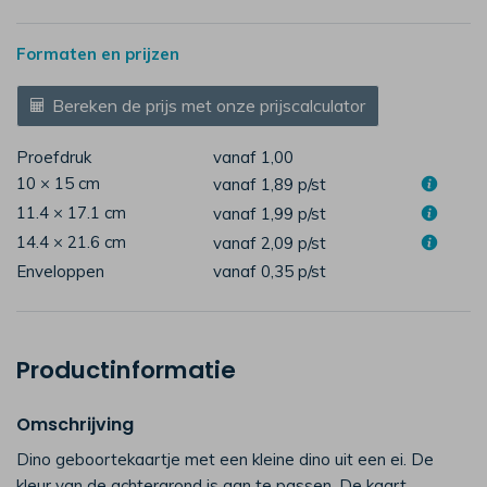
Formaten en prijzen
Bereken de prijs met onze prijscalculator
Proefdruk
vanaf 1,00
10 × 15 cm
vanaf 1,89
p/st
11.4 × 17.1 cm
vanaf 1,99
p/st
14.4 × 21.6 cm
vanaf 2,09
p/st
Enveloppen
vanaf 0,35
p/st
Productinformatie
Omschrijving
Dino geboortekaartje met een kleine dino uit een ei. De
kleur van de achtergrond is aan te passen. De kaart