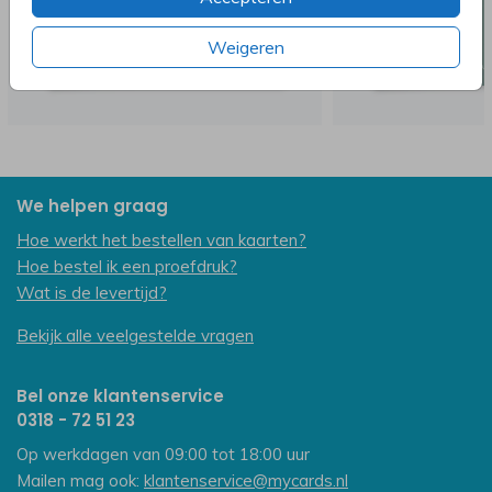
Weigeren
We helpen graag
Hoe werkt het bestellen van kaarten?
Hoe bestel ik een proefdruk?
Wat is de levertijd?
Bekijk alle veelgestelde vragen
Bel onze klantenservice
0318 - 72 51 23
Op werkdagen van 09:00 tot 18:00 uur
Mailen mag ook:
klantenservice@mycards.nl