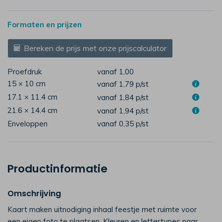
Formaten en prijzen
Bereken de prijs met onze prijscalculator
Proefdruk
vanaf 1,00
15 × 10 cm
vanaf 1,79
p/st
17.1 × 11.4 cm
vanaf 1,84
p/st
21.6 × 14.4 cm
vanaf 1,94
p/st
Enveloppen
vanaf 0,35
p/st
Productinformatie
Omschrijving
Kaart maken uitnodiging inhaal feestje met ruimte voor
een eigen foto te plaatsen. Kleuren en lettertypes naar