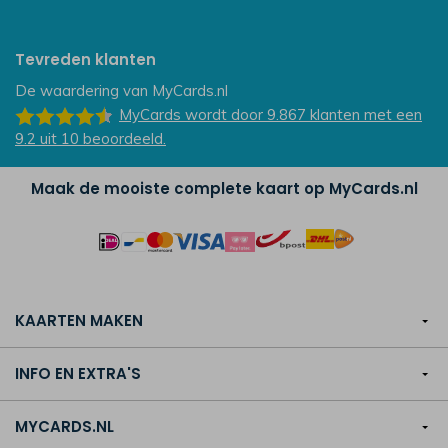
Tevreden klanten
De waardering van
MyCards.nl
MyCards
wordt door 9.867
klanten
met een
9.2
uit
10
beoordeeld.
Maak de mooiste complete kaart op MyCards.nl
KAARTEN MAKEN
INFO EN EXTRA'S
MYCARDS.NL