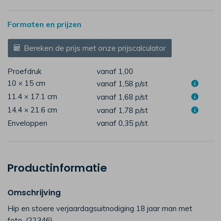
Formaten en prijzen
Bereken de prijs met onze prijscalculator
Proefdruk
vanaf 1,00
10 × 15 cm
vanaf 1,58
p/st
11.4 × 17.1 cm
vanaf 1,68
p/st
14.4 × 21.6 cm
vanaf 1,78
p/st
Enveloppen
vanaf 0,35
p/st
Productinformatie
Omschrijving
Hip en stoere verjaardagsuitnodiging 18 jaar man met
foto. (22346)