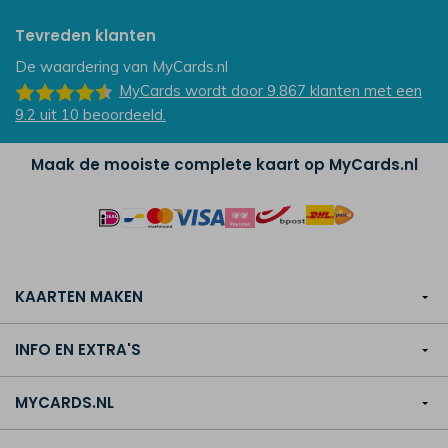
Tevreden klanten
De waardering van
MyCards.nl
MyCards
wordt door 9.867
klanten
met een
9.2
uit
10
beoordeeld.
Maak de mooiste complete kaart op MyCards.nl
KAARTEN MAKEN
INFO EN EXTRA'S
MYCARDS.NL