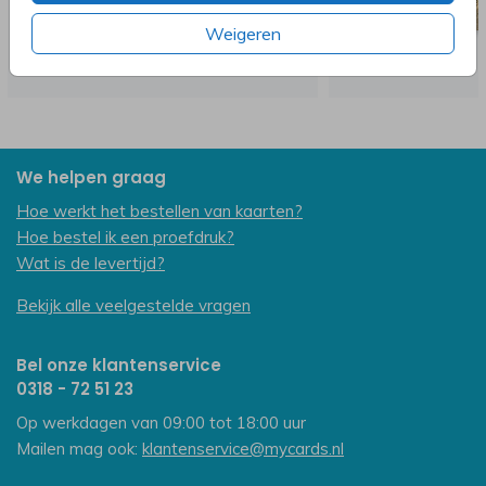
Weigeren
We helpen graag
Hoe werkt het bestellen van kaarten?
Hoe bestel ik een proefdruk?
Wat is de levertijd?
Bekijk alle veelgestelde vragen
Bel onze klantenservice
0318 - 72 51 23
Op werkdagen van 09:00 tot 18:00 uur
Mailen mag ook:
klantenservice@mycards.nl