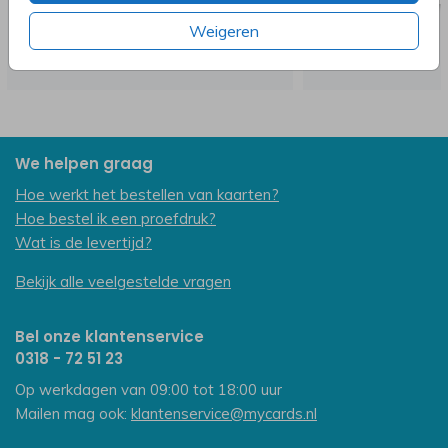
Weigeren
We helpen graag
Hoe werkt het bestellen van kaarten?
Hoe bestel ik een proefdruk?
Wat is de levertijd?
Bekijk alle veelgestelde vragen
Bel onze klantenservice
0318 - 72 51 23
Op werkdagen van 09:00 tot 18:00 uur
Mailen mag ook:
klantenservice@mycards.nl