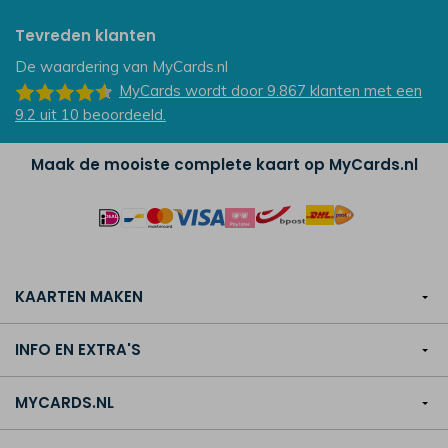
Tevreden klanten
De waardering van
MyCards.nl
MyCards
wordt door 9.867
klanten
met een
9.2
uit
10
beoordeeld.
Maak de mooiste complete kaart op MyCards.nl
KAARTEN MAKEN
INFO EN EXTRA'S
MYCARDS.NL