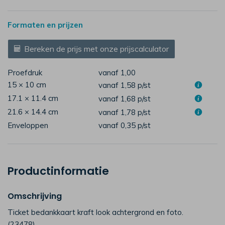
Formaten en prijzen
Bereken de prijs met onze prijscalculator
Proefdruk
vanaf 1,00
15 × 10 cm
vanaf 1,58
p/st
17.1 × 11.4 cm
vanaf 1,68
p/st
21.6 × 14.4 cm
vanaf 1,78
p/st
Enveloppen
vanaf 0,35
p/st
Productinformatie
Omschrijving
Ticket bedankkaart kraft look achtergrond en foto.
(23478)