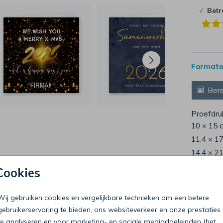
√
Bet
Formaten
Bere
Proefdru
10 × 15 
11.4 × 1
14.4 × 2
Envelop
Cookies
Wij gebruiken cookies en vergelijkbare technieken om een betere
gebruikerservaring te bieden, ons websiteverkeer en onze prestaties
te analyseren en voor marketing- en sociale mediadoeleinden (het