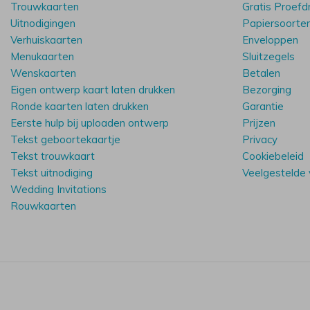
Trouwkaarten
Gratis Proefd
Uitnodigingen
Papiersoorte
Verhuiskaarten
Enveloppen
Menukaarten
Sluitzegels
Wenskaarten
Betalen
Eigen ontwerp kaart laten drukken
Bezorging
Ronde kaarten laten drukken
Garantie
Eerste hulp bij uploaden ontwerp
Prijzen
Tekst geboortekaartje
Privacy
Tekst trouwkaart
Cookiebeleid
Tekst uitnodiging
Veelgestelde
Wedding Invitations
Rouwkaarten