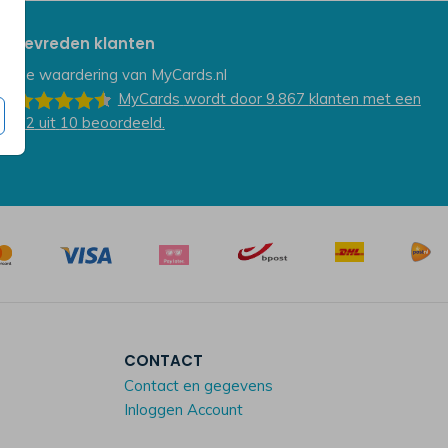
Tevreden klanten
De waardering van
MyCards.nl
MyCards
wordt door 9.867
klanten
met een
9.2
uit
10
beoordeeld.
CONTACT
Contact en gegevens
Inloggen Account