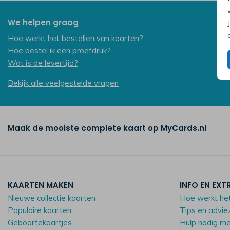
We helpen graag
Hoe werkt het bestellen van kaarten?
Hoe bestel ik een proefdruk?
Wat is de levertijd?
Bekijk alle veelgestelde vragen
Maak de mooiste complete kaart op MyCards.nl
KAARTEN MAKEN
INFO EN EXT
Nieuwe collectie kaarten
Hoe werkt he
Populaire kaarten
Tips en advie
Geboortekaartjes
Hulp nodig m