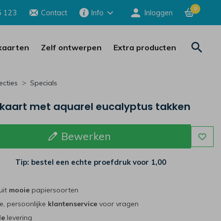
0
5 123
Contact
Info
Inloggen
aarten
Zelf ontwerpen
Extra producten
ecties
Specials
kaart met aquarel eucalyptus takken
Bewerken
Tip: bestel een echte proefdruk voor
1,00
uit
mooie
papiersoorten
e, persoonlijke
klantenservice
voor vragen
le
levering