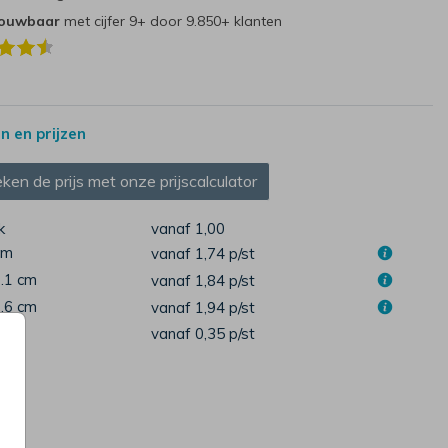
rouwbaar
met cijfer 9+ door 9.850+ klanten
 en prijzen
ken de prijs met onze prijscalculator
k
vanaf 1,00
cm
vanaf 1,74
p/st
7.1 cm
vanaf 1,84
p/st
1.6 cm
vanaf 1,94
p/st
pen
vanaf 0,35
p/st