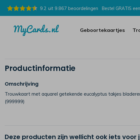
9.2
uit
9.867
beoordelingen
Bestel GRATIS een
Geboortekaartjes
Tr
Productinformatie
Omschrijving
Trouwkaart met aquarel getekende eucalyptus takjes bladere
(999999)
Deze producten zijn wellicht ook iets voor 