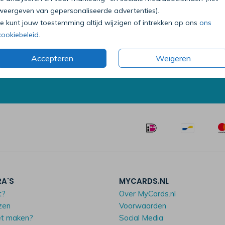
weergeven van gepersonaliseerde advertenties).
Bel onze klantenservice
Je kunt jouw toestemming altijd wijzigen of intrekken op ons
ons
0318 - 72 51 23
cookiebeleid
.
Op werkdagen van 09:00 tot 18:00 uur
Accepteren
Weigeren
Mailen mag ook:
klantenservice@mycards.nl
RA'S
MYCARDS.NL
t?
Over MyCards.nl
zen
Voorwaarden
et maken?
Social Media