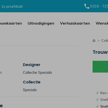
0318 - 72
 1e proefdruk!
ouwkaarten
Uitnodigingen
Verhuiskaarten
Wensk
Coll
Trouw
Designer
n.
Collectie Specials
Collectie
Specials
√
Kies 
√
Snell
je
√
Snel