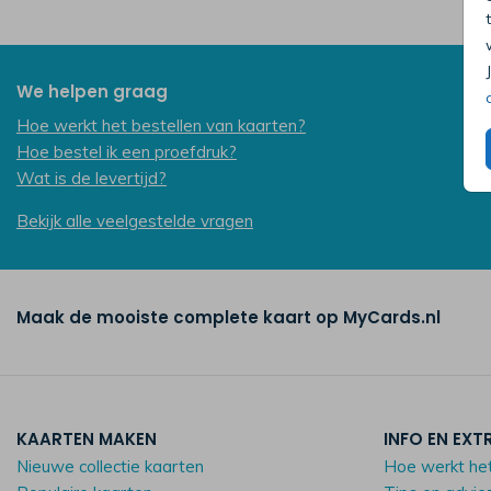
We helpen graag
Hoe werkt het bestellen van kaarten?
Hoe bestel ik een proefdruk?
Wat is de levertijd?
Bekijk alle veelgestelde vragen
Maak de mooiste complete kaart op MyCards.nl
KAARTEN MAKEN
INFO EN EXT
Nieuwe collectie kaarten
Hoe werkt he