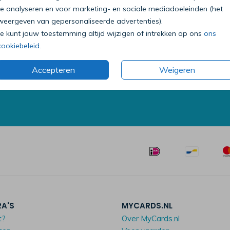
te analyseren en voor marketing- en sociale mediadoeleinden (het
weergeven van gepersonaliseerde advertenties).
Je kunt jouw toestemming altijd wijzigen of intrekken op ons
ons
Bel onze klantenservice
cookiebeleid
.
0318 - 72 51 23
Accepteren
Weigeren
Op werkdagen van 09:00 tot 18:00 uur
Mailen mag ook:
klantenservice@mycards.nl
RA'S
MYCARDS.NL
t?
Over MyCards.nl