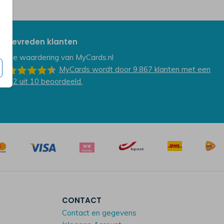
Tevreden klanten
De waardering van
MyCards.nl
MyCards
wordt door 9.867
klanten
met een
9.2
uit
10
beoordeeld.
CONTACT
Contact en gegevens