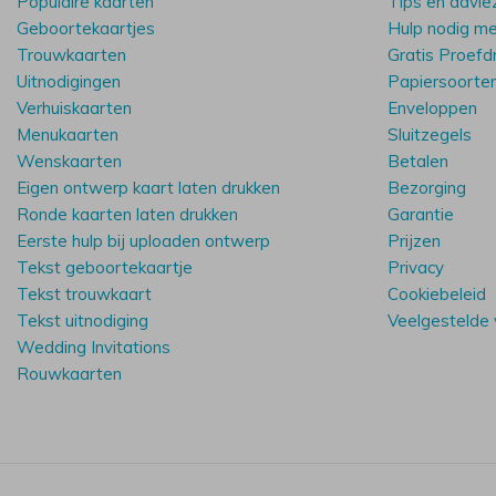
Populaire kaarten
Tips en advie
Geboortekaartjes
Hulp nodig m
Trouwkaarten
Gratis Proefd
Uitnodigingen
Papiersoorte
Verhuiskaarten
Enveloppen
Menukaarten
Sluitzegels
Wenskaarten
Betalen
Eigen ontwerp kaart laten drukken
Bezorging
Ronde kaarten laten drukken
Garantie
Eerste hulp bij uploaden ontwerp
Prijzen
Tekst geboortekaartje
Privacy
Tekst trouwkaart
Cookiebeleid
Tekst uitnodiging
Veelgestelde
Wedding Invitations
Rouwkaarten