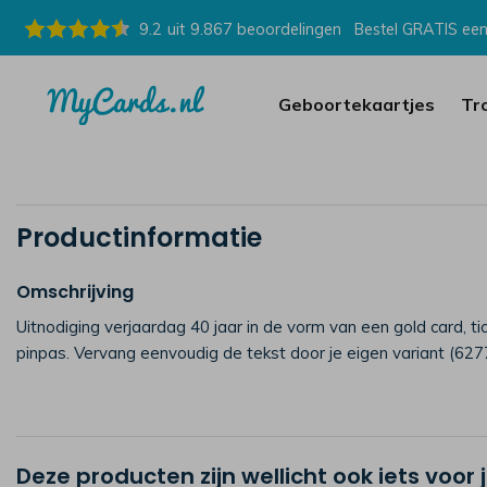
9.2
uit
9.867
beoordelingen
Bestel GRATIS een
Geboortekaartjes
Tr
Productinformatie
Omschrijving
Uitnodiging verjaardag 40 jaar in de vorm van een gold card, tic
pinpas. Vervang eenvoudig de tekst door je eigen variant (627
Deze producten zijn wellicht ook iets voor 