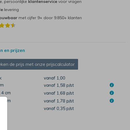
e, persoonlijke
klantenservice
voor vragen
le
levering
rouwbaar
met cijfer 9+ door 9.850+ klanten
 en prijzen
ken de prijs met onze prijscalculator
k
vanaf 1,00
cm
vanaf 1,58
p/st
1.4 cm
vanaf 1,68
p/st
4.4 cm
vanaf 1,78
p/st
pen
vanaf 0,35
p/st