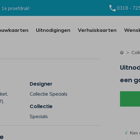
0318 - 72
 1e proefdruk!
ouwkaarten
Uitnodigingen
Verhuiskaarten
Wensk
Coll
Uitnod
een g
Designer
ket,
Collectie Specials
7).
Collectie
Specials
√
Kies 
je