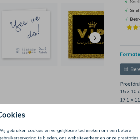
√
Snell
√
Snel
√
Bet
Formaten
Bere
Proefdru
15 × 10 
17.1 × 1
21.6 × 1
Cookies
Envelop
Wij gebruiken cookies en vergelijkbare technieken om een betere
gebruikerservaring te bieden, ons websiteverkeer en onze prestaties