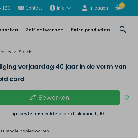
0
5 123
Contact
Info
Inloggen
aarten
Zelf ontwerpen
Extra producten
ecties
Specials
iging verjaardag 40 jaar in de vorm van
old card
Bewerken
Tip: bestel een echte proefdruk voor
1,00
uit
mooie
papiersoorten