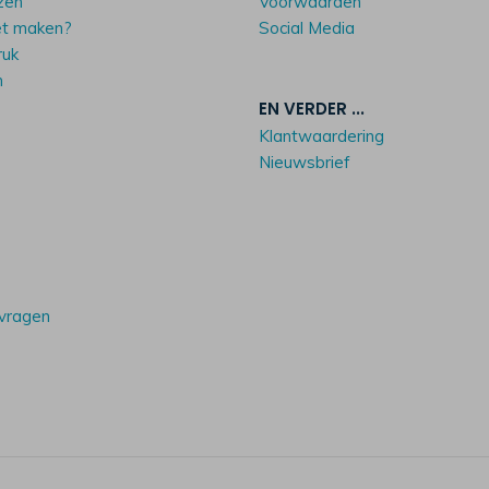
zen
Voorwaarden
et maken?
Social Media
ruk
n
EN VERDER ...
Klantwaardering
Nieuwsbrief
 vragen