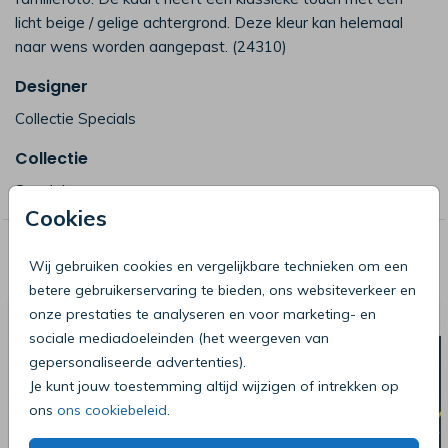
licht beige / gelige achtergrond. Deze kleur kan helemaal
naar wens worden aangepast. (24310)
Designer
Collectie Specials
Collectie
Specials
Cookies
Deze producten zijn wellicht ook iets
Wij gebruiken cookies en vergelijkbare technieken om een
voor je
betere gebruikerservaring te bieden, ons websiteverkeer en
onze prestaties te analyseren en voor marketing- en
sociale mediadoeleinden (het weergeven van
gepersonaliseerde advertenties).
Je kunt jouw toestemming altijd wijzigen of intrekken op
ons
ons cookiebeleid
.