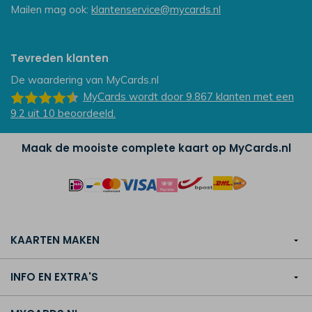
Mailen mag ook:
klantenservice@mycards.nl
Tevreden klanten
De waardering van
MyCards.nl
MyCards
wordt door 9.867
klanten
met een
9.2
uit
10
beoordeeld.
Maak de mooiste complete kaart op MyCards.nl
KAARTEN MAKEN
INFO EN EXTRA'S