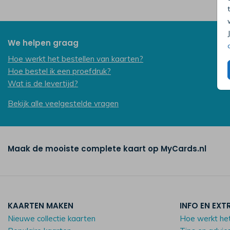
We helpen graag
Hoe werkt het bestellen van kaarten?
Hoe bestel ik een proefdruk?
Wat is de levertijd?
Bekijk alle veelgestelde vragen
Maak de mooiste complete kaart op MyCards.nl
KAARTEN MAKEN
INFO EN EXT
Nieuwe collectie kaarten
Hoe werkt he