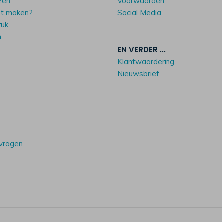
zen
Voorwaarden
et maken?
Social Media
ruk
n
EN VERDER ...
Klantwaardering
Nieuwsbrief
 vragen