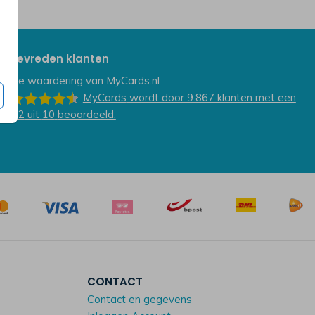
Tevreden klanten
De waardering van
MyCards.nl
MyCards
wordt door 9.867
klanten
met een
9.2
uit
10
beoordeeld.
CONTACT
Contact en gegevens