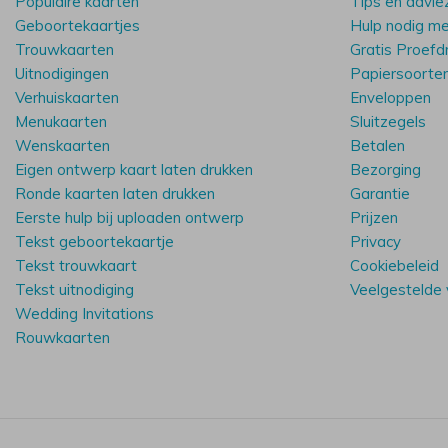
Populaire kaarten
Tips en advie
Geboortekaartjes
Hulp nodig m
Trouwkaarten
Gratis Proefd
Uitnodigingen
Papiersoorte
Verhuiskaarten
Enveloppen
Menukaarten
Sluitzegels
Wenskaarten
Betalen
Eigen ontwerp kaart laten drukken
Bezorging
Ronde kaarten laten drukken
Garantie
Eerste hulp bij uploaden ontwerp
Prijzen
Tekst geboortekaartje
Privacy
Tekst trouwkaart
Cookiebeleid
Tekst uitnodiging
Veelgestelde
Wedding Invitations
Rouwkaarten