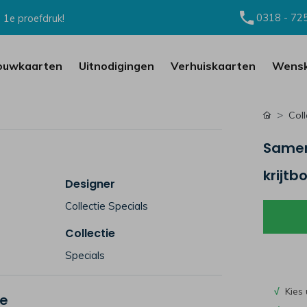
0318 - 72
 1e proefdruk!
ouwkaarten
Uitnodigingen
Verhuiskaarten
Wensk
Coll
Samen
krijtb
Designer
Collectie Specials
Collectie
Specials
√
Kies 
je