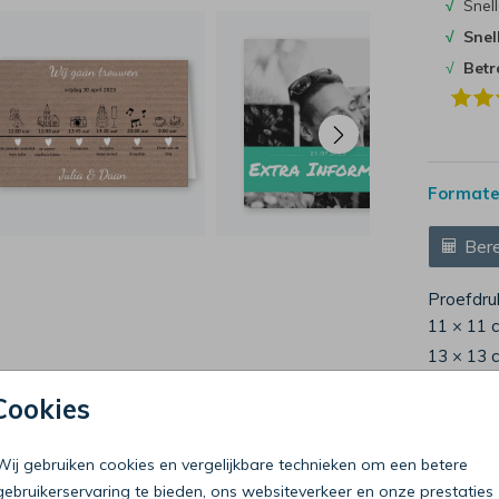
√
Snell
√
Snel
√
Bet
Formaten
Bere
Proefdru
11 × 11 
13 × 13 
15 × 15 
Cookies
Envelop
Wij gebruiken cookies en vergelijkbare technieken om een betere
gebruikerservaring te bieden, ons websiteverkeer en onze prestaties