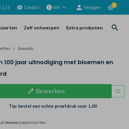
0
5 123
Contact
Info
Inloggen
aarten
Zelf ontwerpen
Extra producten
ecties
Specials
 100 jaar uitnodiging met bloemen en
ord
Bewerken
Tip: bestel een echte proefdruk voor
1,00
uit
mooie
papiersoorten