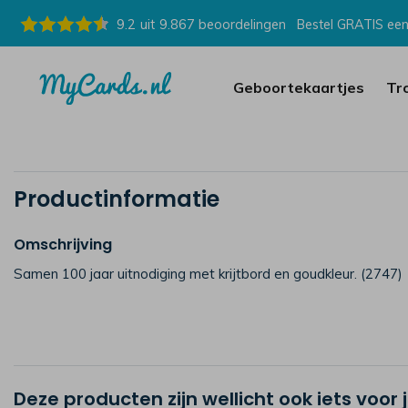
9.2
uit
9.867
beoordelingen
Bestel GRATIS een
Geboortekaartjes
Tr
Productinformatie
Omschrijving
Samen 100 jaar uitnodiging met krijtbord en goudkleur. (2747)
Deze producten zijn wellicht ook iets voor 