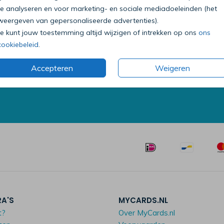
te analyseren en voor marketing- en sociale mediadoeleinden (het
weergeven van gepersonaliseerde advertenties).
Je kunt jouw toestemming altijd wijzigen of intrekken op ons
ons
Bel onze klantenservice
cookiebeleid
.
0318 - 72 51 23
Accepteren
Weigeren
Op werkdagen van 09:00 tot 18:00 uur
Mailen mag ook:
klantenservice@mycards.nl
RA'S
MYCARDS.NL
t?
Over MyCards.nl