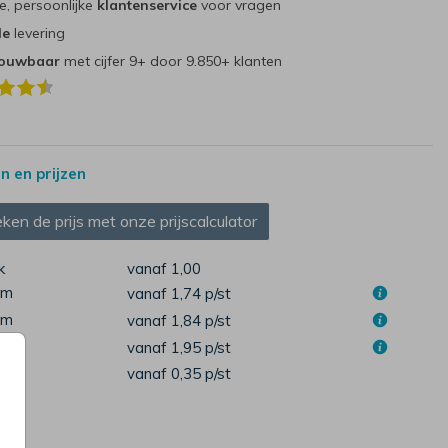
e, persoonlijke
klantenservice
voor vragen
le
levering
rouwbaar
met cijfer 9+ door 9.850+ klanten
 en prijzen
ken de prijs met onze prijscalculator
k
vanaf 1,00
cm
vanaf 1,74
p/st
cm
vanaf 1,84
p/st
cm
vanaf 1,95
p/st
pen
vanaf 0,35
p/st