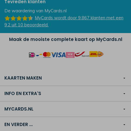
Tevreden klanten
De waardering van
MyCards.nl
MyCards
wordt door 9.867
klanten
met een
9.2
uit
10
beoordeeld.
Maak de mooiste complete kaart op MyCards.nl
KAARTEN MAKEN
INFO EN EXTRA'S
MYCARDS.NL
EN VERDER ...