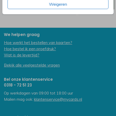
Weigeren
We helpen graag
Hoe werkt het bestellen van kaarten?
Hoe bestel ik een proefdruk?
Wat is de levertijd?
Bekijk alle veelgestelde vragen
Bel onze klantenservice
0318 - 72 51 23
Op werkdagen van 09:00 tot 18:00 uur
Mailen mag ook:
klantenservice@mycards.nl