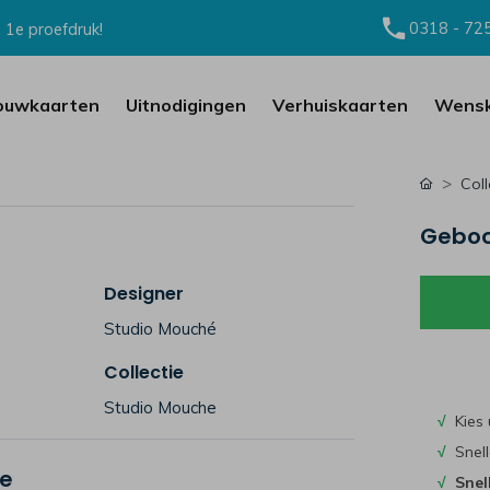
0318 - 72
 1e proefdruk!
ouwkaarten
Uitnodigingen
Verhuiskaarten
Wensk
Coll
Geboor
Designer
Studio Mouché
Collectie
Studio Mouche
√
Kies 
√
Snell
je
√
Snel