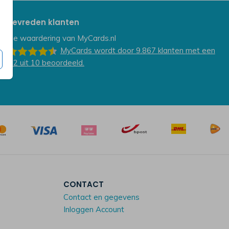
Tevreden klanten
De waardering van
MyCards.nl
MyCards
wordt door 9.867
klanten
met een
9.2
uit
10
beoordeeld.
CONTACT
Contact en gegevens
Inloggen Account