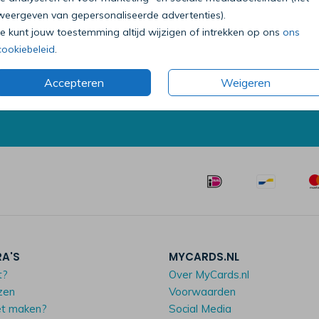
weergeven van gepersonaliseerde advertenties).
Bel onze klantenservice
Je kunt jouw toestemming altijd wijzigen of intrekken op ons
ons
0318 - 72 51 23
cookiebeleid
.
Op werkdagen van 09:00 tot 18:00 uur
Accepteren
Weigeren
Mailen mag ook:
klantenservice@mycards.nl
RA'S
MYCARDS.NL
t?
Over MyCards.nl
zen
Voorwaarden
et maken?
Social Media