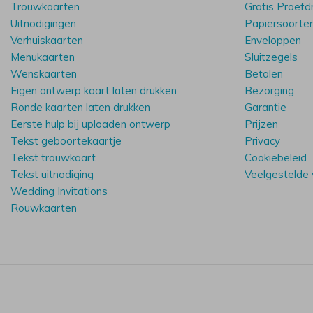
Trouwkaarten
Gratis Proefd
Uitnodigingen
Papiersoorte
Verhuiskaarten
Enveloppen
Menukaarten
Sluitzegels
Wenskaarten
Betalen
Eigen ontwerp kaart laten drukken
Bezorging
Ronde kaarten laten drukken
Garantie
Eerste hulp bij uploaden ontwerp
Prijzen
Tekst geboortekaartje
Privacy
Tekst trouwkaart
Cookiebeleid
Tekst uitnodiging
Veelgestelde
Wedding Invitations
Rouwkaarten