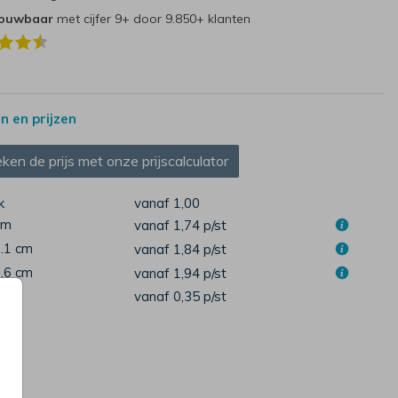
rouwbaar
met cijfer 9+ door 9.850+ klanten
 en prijzen
ken de prijs met onze prijscalculator
k
vanaf 1,00
cm
vanaf 1,74
p/st
7.1 cm
vanaf 1,84
p/st
1.6 cm
vanaf 1,94
p/st
pen
vanaf 0,35
p/st