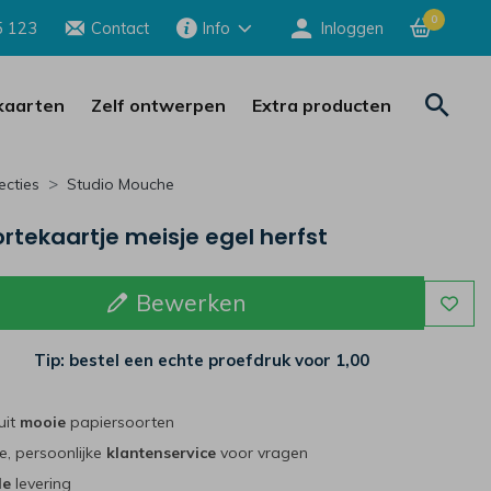
0
5 123
Contact
Info
Inloggen
aarten
Zelf ontwerpen
Extra producten
ecties
Studio Mouche
tekaartje meisje egel herfst
Bewerken
Tip: bestel een echte proefdruk voor
1,00
uit
mooie
papiersoorten
e, persoonlijke
klantenservice
voor vragen
le
levering