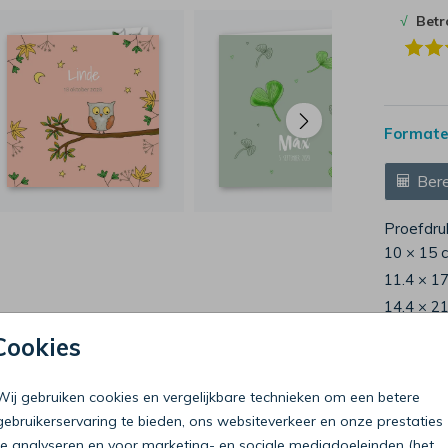
√
Bet
Formaten
Bere
Proefdru
10 × 15 
11.4 × 1
14.4 × 2
Envelop
Cookies
Wij gebruiken cookies en vergelijkbare technieken om een betere
gebruikerservaring te bieden, ons websiteverkeer en onze prestaties
te analyseren en voor marketing- en sociale mediadoeleinden (het