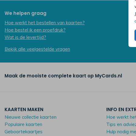
We helpen graag
Hoe werkt het bestellen van kaarten?
Hoe bestel ik een proefdruk?
Wat is de levertijd?
Bekijk alle veelgestelde vragen
Maak de mooiste complete kaart op MyCards.nl
KAARTEN MAKEN
INFO EN EXT
Nieuwe collectie kaarten
Hoe werkt he
Populaire kaarten
Tips en advie
Geboortekaartjes
Hulp nodig m