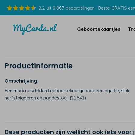
9.2
uit
9.867
beoordelingen
Bestel GRATIS een
Geboortekaartjes
Tr
Productinformatie
Omschrijving
Een mooi geschilderd geboortekaartje met een egeltje, slak,
herfstbladeren en paddestoel. (21541)
Deze producten zijn wellicht ook iets voor 