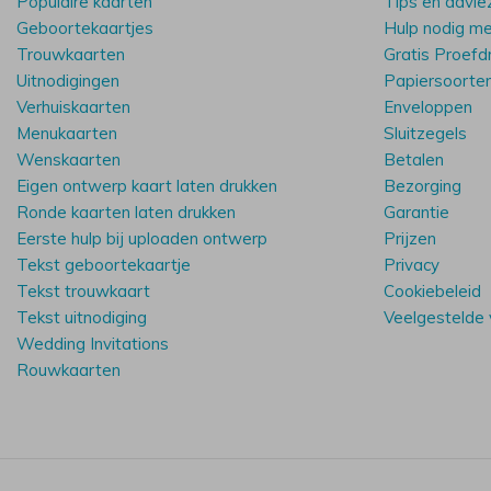
Populaire kaarten
Tips en advie
Geboortekaartjes
Hulp nodig m
Trouwkaarten
Gratis Proefd
Uitnodigingen
Papiersoorte
Verhuiskaarten
Enveloppen
Menukaarten
Sluitzegels
Wenskaarten
Betalen
Eigen ontwerp kaart laten drukken
Bezorging
Ronde kaarten laten drukken
Garantie
Eerste hulp bij uploaden ontwerp
Prijzen
Tekst geboortekaartje
Privacy
Tekst trouwkaart
Cookiebeleid
Tekst uitnodiging
Veelgestelde
Wedding Invitations
Rouwkaarten