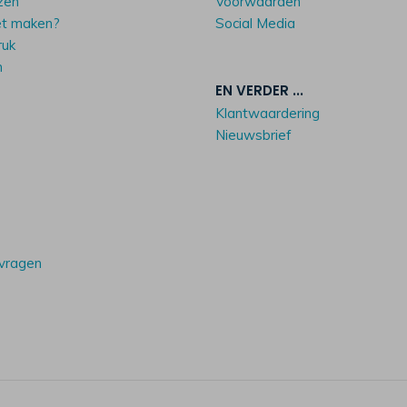
zen
Voorwaarden
et maken?
Social Media
ruk
n
EN VERDER ...
Klantwaardering
Nieuwsbrief
 vragen