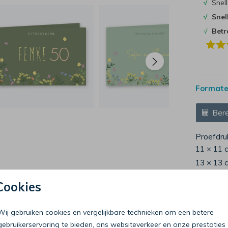
√
Snell
√
Snel
√
Bet
Formaten
Bere
Proefdru
11 × 11 
13 × 13 
15 × 15 
Cookies
Envelop
Wij gebruiken cookies en vergelijkbare technieken om een betere
gebruikerservaring te bieden, ons websiteverkeer en onze prestaties