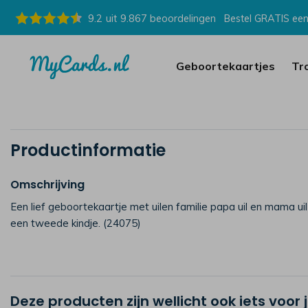
9.2
uit
9.867
beoordelingen
Bestel GRATIS een
Geboortekaartjes
Tr
Productinformatie
Omschrijving
Een lief geboortekaartje met uilen familie papa uil en mama uil
een tweede kindje. (24075)
Deze producten zijn wellicht ook iets voor 