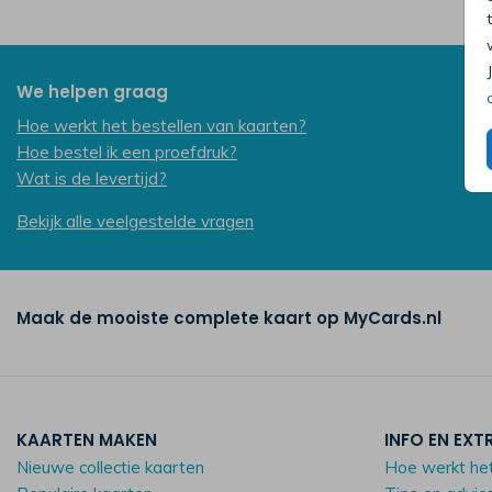
We helpen graag
Hoe werkt het bestellen van kaarten?
Hoe bestel ik een proefdruk?
Wat is de levertijd?
Bekijk alle veelgestelde vragen
Maak de mooiste complete kaart op MyCards.nl
KAARTEN MAKEN
INFO EN EXT
Nieuwe collectie kaarten
Hoe werkt he