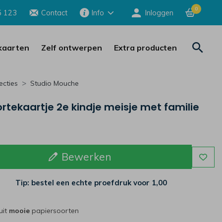
0
5 123
Contact
Info
Inloggen
aarten
Zelf ontwerpen
Extra producten
ecties
Studio Mouche
tekaartje 2e kindje meisje met familie
Bewerken
Tip: bestel een echte proefdruk voor
1,00
uit
mooie
papiersoorten