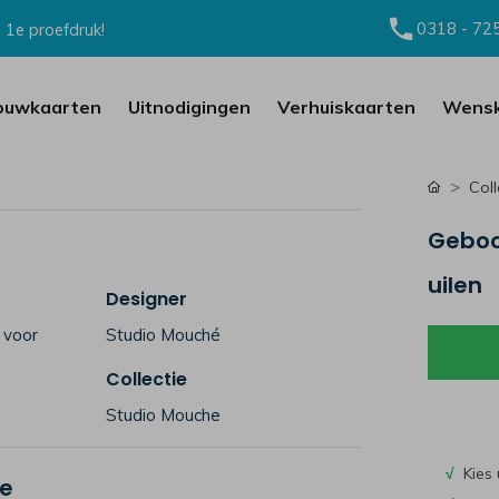
0318 - 72
 1e proefdruk!
ouwkaarten
Uitnodigingen
Verhuiskaarten
Wensk
Coll
Geboor
uilen
Designer
 voor
Studio Mouché
Collectie
Studio Mouche
√
Kies 
je