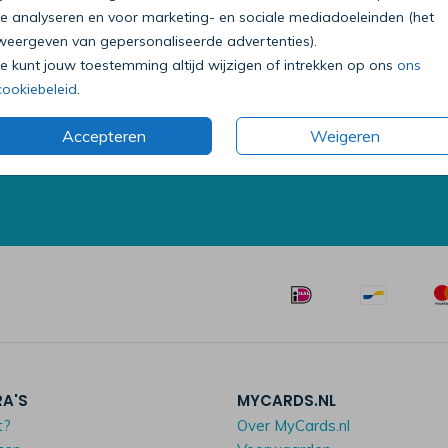
te analyseren en voor marketing- en sociale mediadoeleinden (het
weergeven van gepersonaliseerde advertenties).
Je kunt jouw toestemming altijd wijzigen of intrekken op ons
ons
Bel onze klantenservice
cookiebeleid
.
0318 - 72 51 23
Accepteren
Weigeren
Op werkdagen van 09:00 tot 18:00 uur
Mailen mag ook:
klantenservice@mycards.nl
RA'S
MYCARDS.NL
t?
Over MyCards.nl