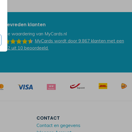
Tevreden klanten
De waardering van
MyCards.nl
MyCards
wordt door 9.867
klanten
met een
9.2
uit
10
beoordeeld.
CONTACT
Contact en gegevens