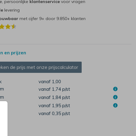
e, persoonlijke
klantenservice
voor vragen
le
levering
rouwbaar
met cijfer 9+ door 9.850+ klanten
 en prijzen
ken de prijs met onze prijscalculator
k
vanaf 1,00
cm
vanaf 1,74
p/st
cm
vanaf 1,84
p/st
cm
vanaf 1,95
p/st
pen
vanaf 0,35
p/st