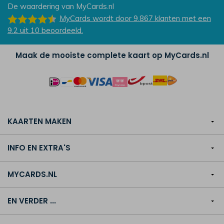
De waardering van
MyCards.nl
MyCards
wordt door 9.867
klanten
met een
9.2
uit
10
beoordeeld.
Maak de mooiste complete kaart op MyCards.nl
KAARTEN MAKEN
INFO EN EXTRA'S
MYCARDS.NL
EN VERDER ...