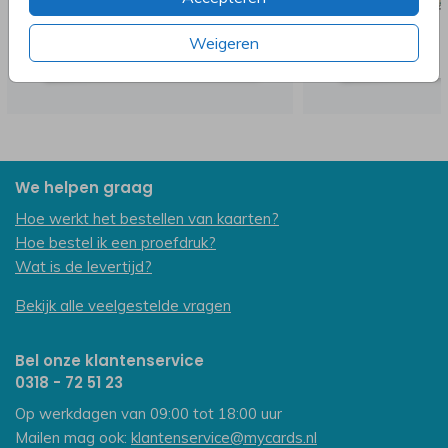
Weigeren
We helpen graag
Hoe werkt het bestellen van kaarten?
Hoe bestel ik een proefdruk?
Wat is de levertijd?
Bekijk alle veelgestelde vragen
Bel onze klantenservice
0318 - 72 51 23
Op werkdagen van 09:00 tot 18:00 uur
Mailen mag ook:
klantenservice@mycards.nl