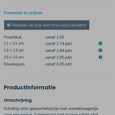
Formaten en prijzen
Bereken de prijs met onze prijscalculator
Proefdruk
vanaf 1,00
11 × 11 cm
vanaf 1,74
p/st
13 × 13 cm
vanaf 1,84
p/st
15 × 15 cm
vanaf 1,95
p/st
Enveloppen
vanaf 0,35
p/st
Productinformatie
Omschrijving
Schattig retro geboortekaartje met wandelwagentje
voor een meisje. Achtergrond met groene ruitjes stof.