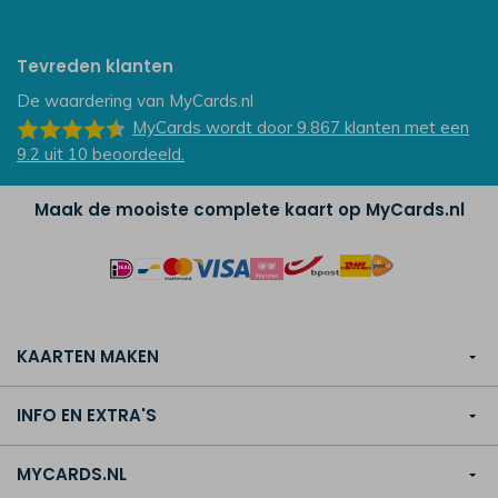
Tevreden klanten
De waardering van
MyCards.nl
MyCards
wordt door 9.867
klanten
met een
9.2
uit
10
beoordeeld.
Maak de mooiste complete kaart op MyCards.nl
KAARTEN MAKEN
INFO EN EXTRA'S
MYCARDS.NL