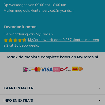
Op werkdagen van 09:00 tot 18:00 uur
Mailen mag ook:
klantenservice@mycards.nl
Tevreden klanten
De waardering van
MyCards.nl
MyCards
wordt door 9.867
klanten
met een
9.2
uit
10
beoordeeld.
Maak de mooiste complete kaart op MyCards.nl
KAARTEN MAKEN
INFO EN EXTRA'S