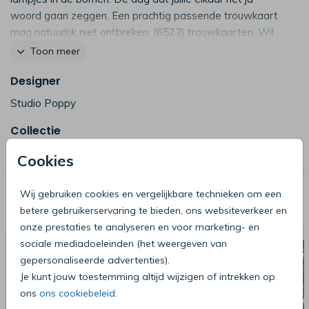
woord gaan zeggen. Een prachtig passende trouwkaart
mag natuurlijk niet ontbreken. (6523) trouwkaarten. Wil
je een extra luxe trouwkaart? Deze kaart is er ook met
Toon meer
de tekst en lichtslinger in goudfolie.
bekijk onze foliedruk
Designer
kaarten
Studio Poppy
Collectie
Studio POPPY
Cookies
Wij gebruiken cookies en vergelijkbare technieken om een
Deze producten zijn wellicht ook iets
betere gebruikerservaring te bieden, ons websiteverkeer en
voor je
onze prestaties te analyseren en voor marketing- en
sociale mediadoeleinden (het weergeven van
gepersonaliseerde advertenties).
Je kunt jouw toestemming altijd wijzigen of intrekken op
ons
ons cookiebeleid
.