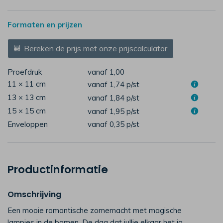
Formaten en prijzen
Bereken de prijs met onze prijscalculator
Proefdruk
vanaf 1,00
11 × 11 cm
vanaf 1,74
p/st
13 × 13 cm
vanaf 1,84
p/st
15 × 15 cm
vanaf 1,95
p/st
Enveloppen
vanaf 0,35
p/st
Productinformatie
Omschrijving
Een mooie romantische zomernacht met magische
lampjes in de bomen. De dag dat jullie elkaar het ja