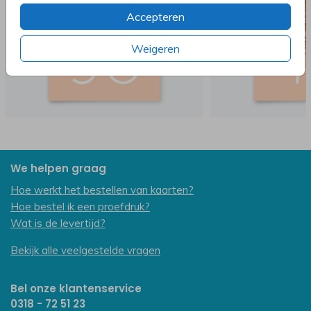
Accepteren
Weigeren
We helpen graag
Hoe werkt het bestellen van kaarten?
Hoe bestel ik een proefdruk?
Wat is de levertijd?
Bekijk alle veelgestelde vragen
Bel onze klantenservice
0318 - 72 51 23