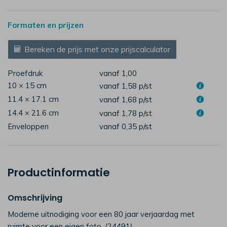
Formaten en prijzen
Bereken de prijs met onze prijscalculator
Proefdruk
vanaf 1,00
10 × 15 cm
vanaf 1,58
p/st
11.4 × 17.1 cm
vanaf 1,68
p/st
14.4 × 21.6 cm
vanaf 1,78
p/st
Enveloppen
vanaf 0,35
p/st
Productinformatie
Omschrijving
Moderne uitnodiging voor een 80 jaar verjaardag met
ruimte voor een eigen foto. (24491)