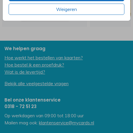
Weigeren
We helpen graag
Hoe werkt het bestellen van kaarten?
Hoe bestel ik een proefdruk?
Wat is de levertijd?
Bekijk alle veelgestelde vragen
Bel onze klantenservice
0318 - 72 51 23
Op werkdagen van 09:00 tot 18:00 uur
Mailen mag ook:
klantenservice@mycards.nl