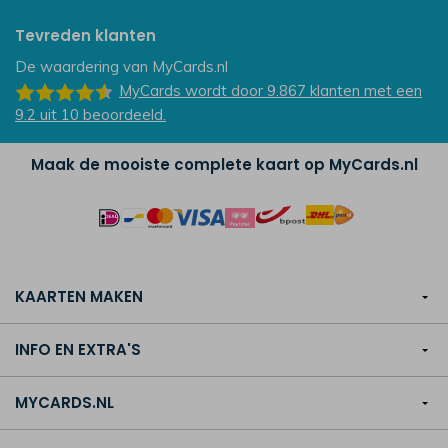
Tevreden klanten
De waardering van
MyCards.nl
MyCards
wordt door 9.867
klanten
met een
9.2
uit
10
beoordeeld.
Maak de mooiste complete kaart op MyCards.nl
KAARTEN MAKEN
INFO EN EXTRA'S
MYCARDS.NL