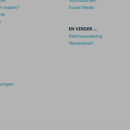
zen
Voorwaarden
et maken?
Social Media
ruk
n
EN VERDER ...
Klantwaardering
Nieuwsbrief
 vragen