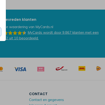
Tevreden klanten
De waardering van
MyCards.nl
MyCards
wordt door 9.867
klanten
met een
9.2
uit
10
beoordeeld.
CONTACT
Contact en gegevens