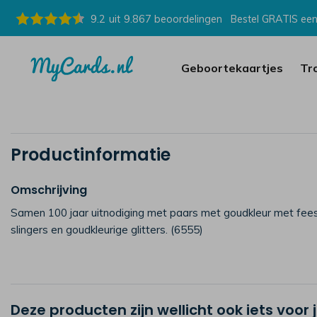
9.2
uit
9.867
beoordelingen
Bestel GRATIS een
Geboortekaartjes
Tr
Productinformatie
Omschrijving
Samen 100 jaar uitnodiging met paars met goudkleur met fees
slingers en goudkleurige glitters. (6555)
Deze producten zijn wellicht ook iets voor 