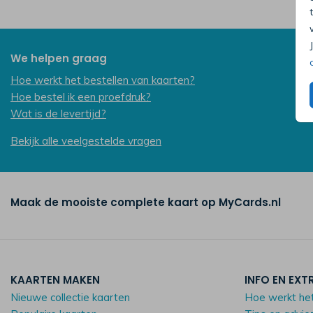
We helpen graag
Hoe werkt het bestellen van kaarten?
Hoe bestel ik een proefdruk?
Wat is de levertijd?
Bekijk alle veelgestelde vragen
Maak de mooiste complete kaart op MyCards.nl
KAARTEN MAKEN
INFO EN EXT
Nieuwe collectie kaarten
Hoe werkt he