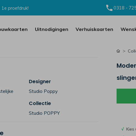
0318 - 72
 1e proefdruk!
ouwkaarten
Uitnodigingen
Verhuiskaarten
Wensk
Coll
Moder
slinge
Designer
telijke
Studio Poppy
Collectie
Studio POPPY
√
Kies 
je