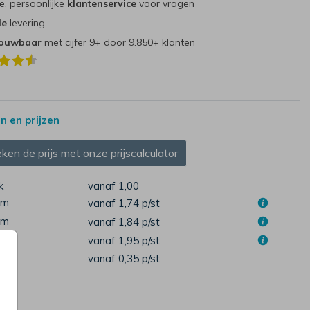
e, persoonlijke
klantenservice
voor vragen
le
levering
rouwbaar
met cijfer 9+ door 9.850+ klanten
 en prijzen
ken de prijs met onze prijscalculator
k
vanaf 1,00
cm
vanaf 1,74
p/st
cm
vanaf 1,84
p/st
cm
vanaf 1,95
p/st
pen
vanaf 0,35
p/st