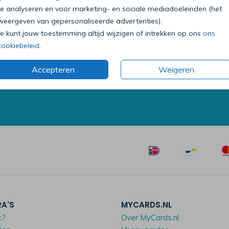
te analyseren en voor marketing- en sociale mediadoeleinden (het
weergeven van gepersonaliseerde advertenties).
Je kunt jouw toestemming altijd wijzigen of intrekken op ons
ons
Bel onze klantenservice
cookiebeleid
.
0318 - 72 51 23
Accepteren
Weigeren
Op werkdagen van 09:00 tot 18:00 uur
Mailen mag ook:
klantenservice@mycards.nl
RA'S
MYCARDS.NL
t?
Over MyCards.nl