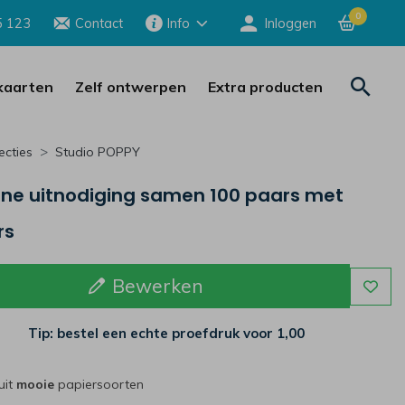
0
5 123
Contact
Info
Inloggen
aarten
Zelf ontwerpen
Extra producten
ecties
Studio POPPY
ne uitnodiging samen 100 paars met
rs
Bewerken
Tip: bestel een echte proefdruk voor
1,00
uit
mooie
papiersoorten