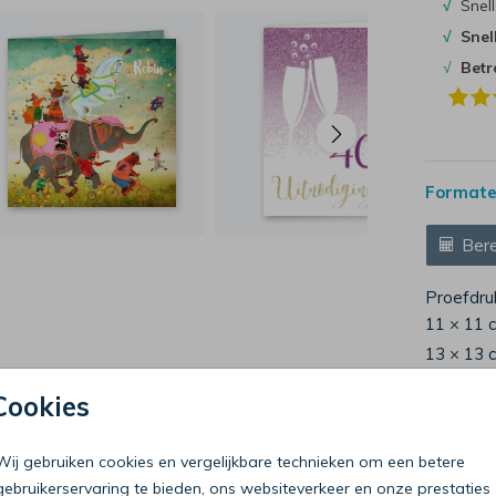
√
Snell
√
Snel
√
Bet
Formaten
Bere
Proefdru
11 × 11 
13 × 13 
15 × 15 
Cookies
Envelop
Wij gebruiken cookies en vergelijkbare technieken om een betere
gebruikerservaring te bieden, ons websiteverkeer en onze prestaties