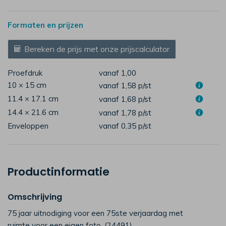
Formaten en prijzen
Bereken de prijs met onze prijscalculator
Proefdruk
vanaf 1,00
10 × 15 cm
vanaf 1,58
p/st
11.4 × 17.1 cm
vanaf 1,68
p/st
14.4 × 21.6 cm
vanaf 1,78
p/st
Enveloppen
vanaf 0,35
p/st
Productinformatie
Omschrijving
75 jaar uitnodiging voor een 75ste verjaardag met
ruimte voor een eigen foto. (24491)