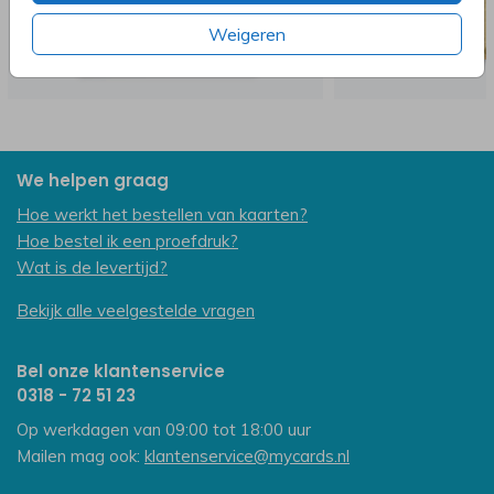
Weigeren
We helpen graag
Hoe werkt het bestellen van kaarten?
Hoe bestel ik een proefdruk?
Wat is de levertijd?
Bekijk alle veelgestelde vragen
Bel onze klantenservice
0318 - 72 51 23
Op werkdagen van 09:00 tot 18:00 uur
Mailen mag ook:
klantenservice@mycards.nl