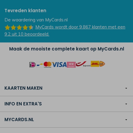
Tevreden klanten
De waardering van
MyCards.nl
MyCards
wordt door 9.867
klanten
met een
9.2
uit
10
beoordeeld.
Maak de mooiste complete kaart op MyCards.nl
KAARTEN MAKEN
INFO EN EXTRA'S
MYCARDS.NL