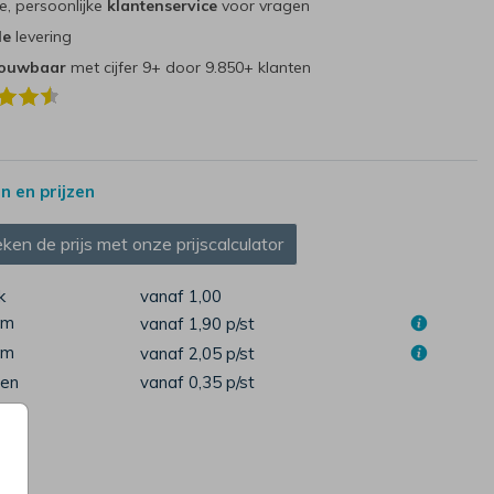
e, persoonlijke
klantenservice
voor vragen
le
levering
rouwbaar
met cijfer 9+ door 9.850+ klanten
 en prijzen
ken de prijs met onze prijscalculator
k
vanaf 1,00
DRIELUIK
cm
vanaf 1,90
p/st
cm
vanaf 2,05
p/st
pen
vanaf 0,35
p/st