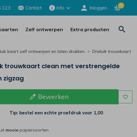
0
5 123
Contact
Info
Inloggen
aarten
Zelf ontwerpen
Extra producten
luik kaart zelf ontwerpen en laten drukken
Drieluik trouwkaart
ik trouwkaart clean met verstrengelde
n zigzag
Bewerken
Tip: bestel een echte proefdruk voor
1,00
uit
mooie
papiersoorten