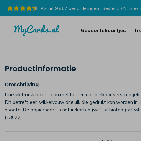
9.2
uit
9.867
beoordelingen
Bestel GRATIS een
Geboortekaartjes
Tr
Productinformatie
Omschrijving
Drieluik trouwkaart clean met harten die in elkaar verstrengeld 
Dit betreft een wikkelvouw drieluik die gedrukt kan worden in
hoogte. De papiersoort is natuurkarton (wit) of biotop (off wh
(23622)