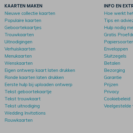
KAARTEN MAKEN
INFO EN EXT
Nieuwe collectie kaarten
Hoe werkt he
Populaire kaarten
Tips en advie
Geboortekaartjes
Hulp nodig m
Trouwkaarten
Gratis Proefd
Uitnodigingen
Papiersoorte
Verhuiskaarten
Enveloppen
Menukaarten
Sluitzegels
Wenskaarten
Betalen
Eigen ontwerp kaart laten drukken
Bezorging
Ronde kaarten laten drukken
Garantie
Eerste hulp bij uploaden ontwerp
Prijzen
Tekst geboortekaartje
Privacy
Tekst trouwkaart
Cookiebeleid
Tekst uitnodiging
Veelgestelde
Wedding Invitations
Rouwkaarten