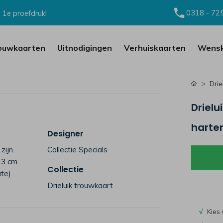
0318 - 72
 1e proefdruk!
ouwkaarten
Uitnodigingen
Verhuiskaarten
Wensk
Drie
Drielu
harte
Designer
zijn.
Collectie Specials
 13 cm
Collectie
ite)
Drieluik trouwkaart
√
Kies 