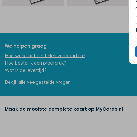
We helpen graag
Hoe werkt het bestellen van kaarten?
Hoe bestel ik een proefdruk?
Wat is de levertijd?
Bekijk alle veelgestelde vragen
Maak de mooiste complete kaart op MyCards.nl