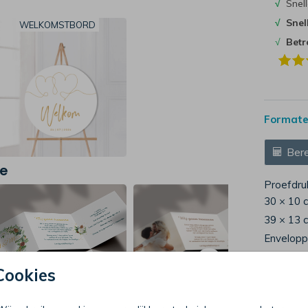
√
Snell
√
Snel
WELKOMSTBORD
√
Bet
Formaten
Bere
je
Proefdru
30 × 10 
39 × 13 
Envelop
Cookies