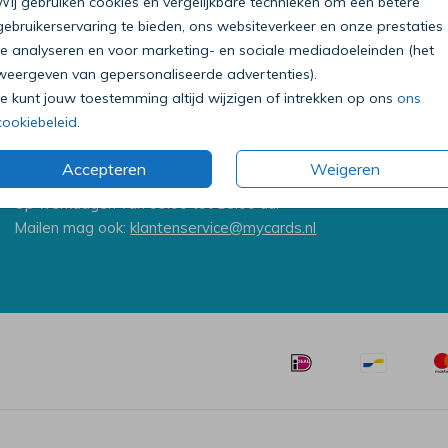
Wij gebruiken cookies en vergelijkbare technieken om een betere
gebruikerservaring te bieden, ons websiteverkeer en onze prestaties
te analyseren en voor marketing- en sociale mediadoeleinden (het
weergeven van gepersonaliseerde advertenties).
Je kunt jouw toestemming altijd wijzigen of intrekken op ons
ons
cookiebeleid
.
Bel onze klantenservice
Accepteren
Weigeren
0318 - 72 51 23
Op werkdagen van 09:00 tot 18:00 uur
Mailen mag ook:
klantenservice@mycards.nl