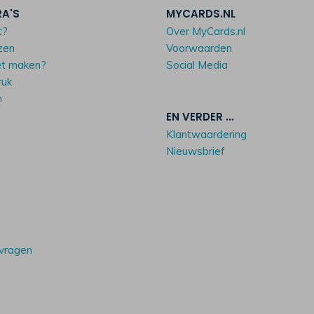
RA'S
MYCARDS.NL
t?
Over MyCards.nl
zen
Voorwaarden
et maken?
Social Media
ruk
n
EN VERDER ...
Klantwaardering
Nieuwsbrief
 vragen