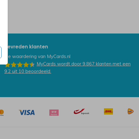
Tevreden klanten
De waardering van
MyCards.nl
MyCards
wordt door 9.867
klanten
met een
9.2
uit
10
beoordeeld.