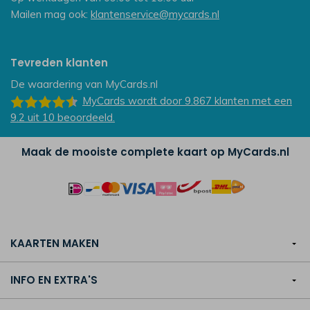
Mailen mag ook:
klantenservice@mycards.nl
Tevreden klanten
De waardering van
MyCards.nl
MyCards
wordt door 9.867
klanten
met een
9.2
uit
10
beoordeeld.
Maak de mooiste complete kaart op MyCards.nl
KAARTEN MAKEN
INFO EN EXTRA'S