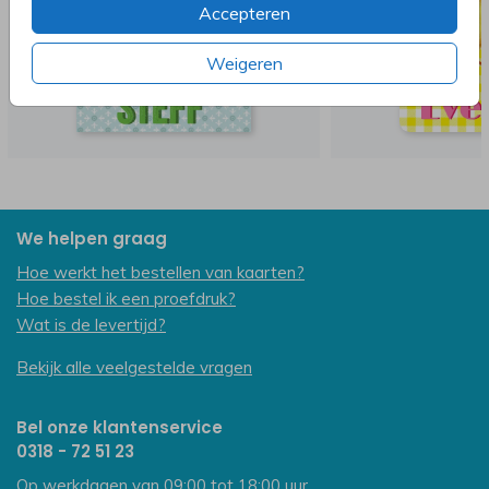
Accepteren
Weigeren
We helpen graag
Hoe werkt het bestellen van kaarten?
Hoe bestel ik een proefdruk?
Wat is de levertijd?
Bekijk alle veelgestelde vragen
Bel onze klantenservice
0318 - 72 51 23
Op werkdagen van 09:00 tot 18:00 uur