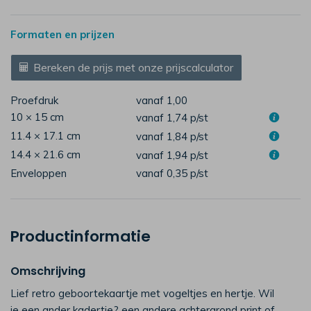
Formaten en prijzen
Bereken de prijs met onze prijscalculator
Proefdruk
vanaf 1,00
10 × 15 cm
vanaf 1,74
p/st
11.4 × 17.1 cm
vanaf 1,84
p/st
14.4 × 21.6 cm
vanaf 1,94
p/st
Enveloppen
vanaf 0,35
p/st
Productinformatie
Omschrijving
Lief retro geboortekaartje met vogeltjes en hertje. Wil
je een ander kadertje? een andere achtergrond print of