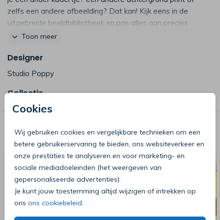
zelfs een andere afbeelding? Dat kan! Kijk eens in de
uitgebreide beeldbibliotheek en pas alles aan precies
zoals jij dat mooi vindt! (6941)
Toon meer
Designer
Studio Poppy
Collectie
Cookies
Deze producten zijn wellicht ook iets
Wij gebruiken cookies en vergelijkbare technieken om een
voor je
betere gebruikerservaring te bieden, ons websiteverkeer en
onze prestaties te analyseren en voor marketing- en
sociale mediadoeleinden (het weergeven van
gepersonaliseerde advertenties).
Je kunt jouw toestemming altijd wijzigen of intrekken op
ons
ons cookiebeleid
.