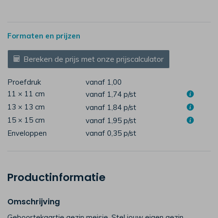
Formaten en prijzen
Bereken de prijs met onze prijscalculator
Proefdruk
vanaf 1,00
11 × 11 cm
vanaf 1,74
p/st
13 × 13 cm
vanaf 1,84
p/st
15 × 15 cm
vanaf 1,95
p/st
Enveloppen
vanaf 0,35
p/st
Productinformatie
Omschrijving
Geboortekaartje gezin meisje. Stel jouw eigen gezin