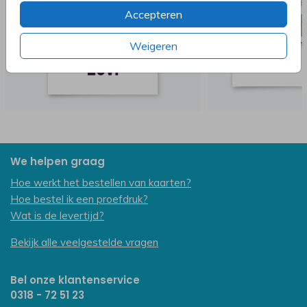
Accepteren
Weigeren
We helpen graag
Hoe werkt het bestellen van kaarten?
Hoe bestel ik een proefdruk?
Wat is de levertijd?
Bekijk alle veelgestelde vragen
Bel onze klantenservice
0318 - 72 51 23