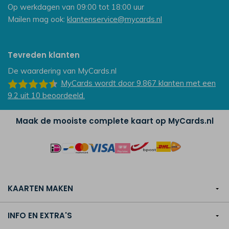
Op werkdagen van 09:00 tot 18:00 uur
Mailen mag ook:
klantenservice@mycards.nl
Tevreden klanten
De waardering van
MyCards.nl
MyCards
wordt door 9.867
klanten
met een
9.2
uit
10
beoordeeld.
Maak de mooiste complete kaart op MyCards.nl
KAARTEN MAKEN
INFO EN EXTRA'S