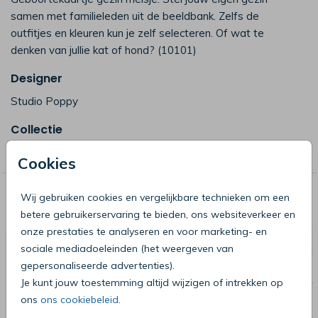
samen met familieleden uit de beeldbank. Zelfs de
outfitjes en kleuren kun je zelf selecteren. Of wat te
denken van jullie kat of hond? (10101)
Designer
Studio Poppy
Collectie
Gezin samenstellen by Poppy
Cookies
Deze producten zijn wellicht ook iets
Wij gebruiken cookies en vergelijkbare technieken om een
voor je
betere gebruikerservaring te bieden, ons websiteverkeer en
onze prestaties te analyseren en voor marketing- en
sociale mediadoeleinden (het weergeven van
gepersonaliseerde advertenties).
Je kunt jouw toestemming altijd wijzigen of intrekken op
ons
ons cookiebeleid
.