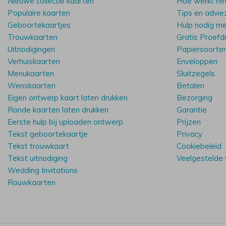
Nieuwe collectie kaarten
Hoe werkt he
Populaire kaarten
Tips en advie
Geboortekaartjes
Hulp nodig m
Trouwkaarten
Gratis Proefd
Uitnodigingen
Papiersoorte
Verhuiskaarten
Enveloppen
Menukaarten
Sluitzegels
Wenskaarten
Betalen
Eigen ontwerp kaart laten drukken
Bezorging
Ronde kaarten laten drukken
Garantie
Eerste hulp bij uploaden ontwerp
Prijzen
Tekst geboortekaartje
Privacy
Tekst trouwkaart
Cookiebeleid
Tekst uitnodiging
Veelgestelde
Wedding Invitations
Rouwkaarten