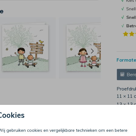
√
Kies 
√
Snell
je
√
Snel
√
Bet
Formaten
Bere
Proefdru
11 × 11 
13 × 13 
15 × 15 
Cookies
Envelop
Wij gebruiken cookies en vergelijkbare technieken om een betere