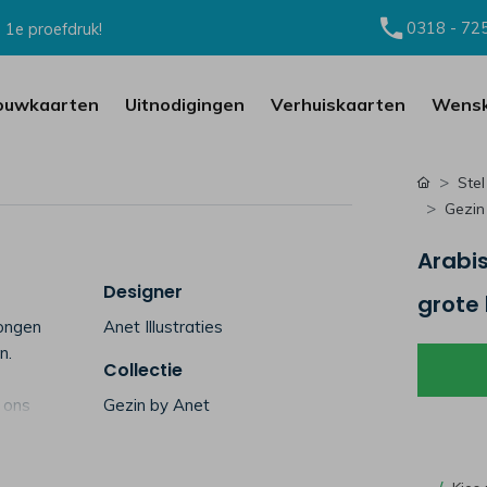
0318 - 72
 1e proefdruk!
ouwkaarten
Uitnodigingen
Verhuiskaarten
Wensk
Stel
Gezin
Arabi
Designer
grote 
jongen
Anet Illustraties
n.
Collectie
 ons
Gezin by Anet