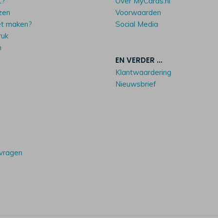
t?
Over MyCards.nl
zen
Voorwaarden
et maken?
Social Media
ruk
n
EN VERDER ...
Klantwaardering
Nieuwsbrief
 vragen