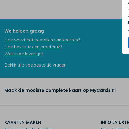
We helpen graag
Hoe werkt het bestellen van kaarten?
Hoe bestel ik een proefdruk?
Wat is de levertijd?
Bekijk alle veelgestelde vragen
Maak de mooiste complete kaart op MyCards.nl
KAARTEN MAKEN
INFO EN EXT