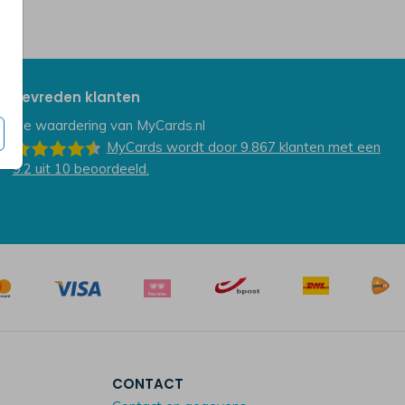
Tevreden klanten
De waardering van
MyCards.nl
MyCards
wordt door 9.867
klanten
met een
9.2
uit
10
beoordeeld.
CONTACT