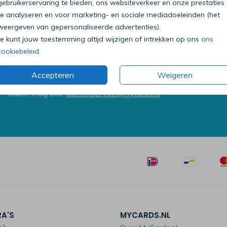
gebruikerservaring te bieden, ons websiteverkeer en onze prestaties
te analyseren en voor marketing- en sociale mediadoeleinden (het
weergeven van gepersonaliseerde advertenties).
Je kunt jouw toestemming altijd wijzigen of intrekken op ons
ons
cookiebeleid
.
Bel onze klantenservice
0318 - 72 51 23
Accepteren
Weigeren
Op werkdagen van 09:00 tot 18:00 uur
Mailen mag ook:
klantenservice@mycards.nl
RA'S
MYCARDS.NL