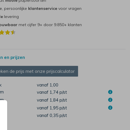
uit
mooie
papiersoorten
e, persoonlijke
klantenservice
voor vragen
le
levering
rouwbaar
met cijfer 9+ door 9.850+ klanten
 en prijzen
ken de prijs met onze prijscalculator
k
vanaf 1,00
cm
vanaf 1,74
p/st
cm
vanaf 1,84
p/st
cm
vanaf 1,95
p/st
pen
vanaf 0,35
p/st