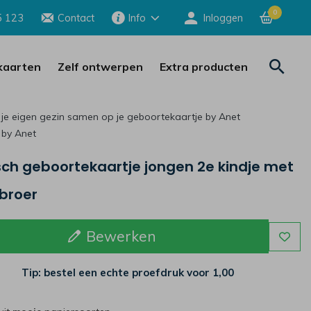
0
5 123
Contact
Info
Inloggen
aarten
Zelf ontwerpen
Extra producten
 je eigen gezin samen op je geboortekaartje by Anet
 by Anet
sch geboortekaartje jongen 2e kindje met
broer
Bewerken
Tip: bestel een echte proefdruk voor
1,00