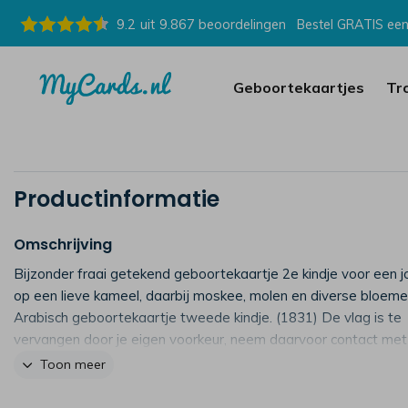
9.2
uit
9.867
beoordelingen
Bestel GRATIS een
Geboortekaartjes
Tr
Productinformatie
Omschrijving
Bijzonder fraai getekend geboortekaartje 2e kindje voor een 
op een lieve kameel, daarbij moskee, molen en diverse bloeme
Arabisch geboortekaartje tweede kindje. (1831) De vlag is te
vervangen door je eigen voorkeur, neem daarvoor contact met
op.
Toon meer