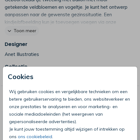
getekende veldbloemen en vogeltje. Je kunt het ontwerp
aanpassen naar de gewenste gezinssituatie. Een
kindje/afbeelding kun je toevoegen voegen via onze
clipart-bibliotheek. (7045)
Toon meer
Designer
Anet Illustraties
Collectie
Cookies
Gezin by Anet
Wij gebruiken cookies en vergelijkbare technieken om een
Deze producten zijn wellicht ook iets
betere gebruikerservaring te bieden, ons websiteverkeer en
voor je
onze prestaties te analyseren en voor marketing- en
sociale mediadoeleinden (het weergeven van
gepersonaliseerde advertenties).
Je kunt jouw toestemming altijd wijzigen of intrekken op
ons
ons cookiebeleid
.