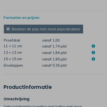
Formaten en prijzen
Bereken de prijs met onze prijscalculator
Proefdruk
vanaf 1,00
11 × 11 cm
vanaf 1,74
p/st
13 × 13 cm
vanaf 1,84
p/st
15 × 15 cm
vanaf 1,95
p/st
Enveloppen
vanaf 0,35
p/st
Productinformatie
Omschrijving
Geboortekaartje tweeling met ballon met mooi