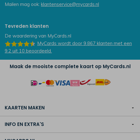
Mailen mag ook:
klantenservice@mycards.nl
Tevreden klanten
De waardering van
MyCards.nl
MyCards
wordt door 9.867
klanten
met een
9.2
uit
10
beoordeeld.
Maak de mooiste complete kaart op MyCards.nl
KAARTEN MAKEN
INFO EN EXTRA'S