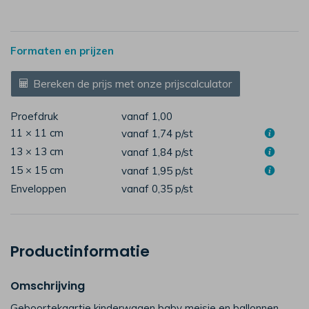
Formaten en prijzen
Bereken de prijs met onze prijscalculator
Proefdruk
vanaf 1,00
11 × 11 cm
vanaf 1,74
p/st
13 × 13 cm
vanaf 1,84
p/st
15 × 15 cm
vanaf 1,95
p/st
Enveloppen
vanaf 0,35
p/st
Productinformatie
Omschrijving
Geboortekaartje kinderwagen baby meisje en ballonnen,