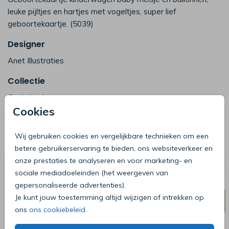
leuke pijltjes en hartjes met vogeltjes, super lief
geboortekaartje. (5039)
Designer
Anet Illustraties
Collectie
Gezin by Anet
Cookies
Deze producten zijn wellicht ook iets
Wij gebruiken cookies en vergelijkbare technieken om een
voor je
betere gebruikerservaring te bieden, ons websiteverkeer en
onze prestaties te analyseren en voor marketing- en
sociale mediadoeleinden (het weergeven van
gepersonaliseerde advertenties).
Je kunt jouw toestemming altijd wijzigen of intrekken op
ons
ons cookiebeleid
.