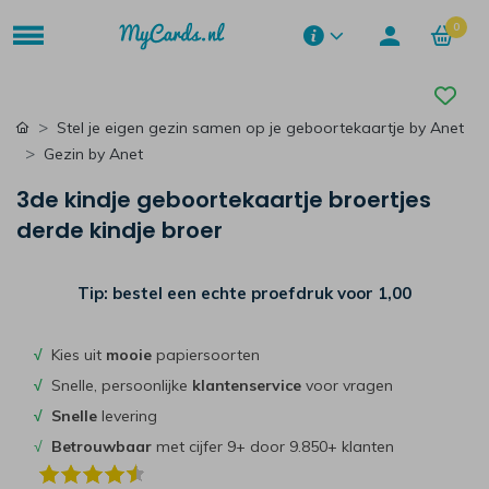
0
Stel je eigen gezin samen op je geboortekaartje by Anet
Gezin by Anet
3de kindje geboortekaartje broertjes
derde kindje broer
Tip: bestel een echte proefdruk voor
1,00
√
Kies uit
mooie
papiersoorten
√
Snelle, persoonlijke
klantenservice
voor vragen
√
Snelle
levering
√
Betrouwbaar
met cijfer 9+ door 9.850+ klanten