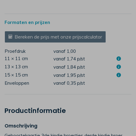
Formaten en prijzen
Bereken de prijs met onze prijscalculator
Proefdruk
vanaf 1,00
11 × 11 cm
vanaf 1,74
p/st
13 × 13 cm
vanaf 1,84
p/st
15 × 15 cm
vanaf 1,95
p/st
Enveloppen
vanaf 0,35
p/st
Productinformatie
Omschrijving
Geboortekaartje 3de kindje broertjes derde kindje broer.