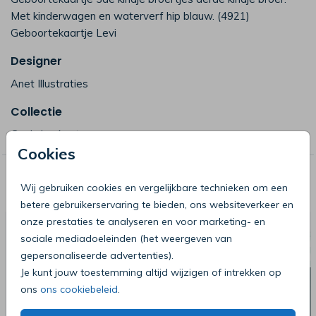
Met kinderwagen en waterverf hip blauw. (4921)
Geboortekaartje Levi
Designer
Anet Illustraties
Collectie
Gezin by Anet
Cookies
Deze producten zijn wellicht ook iets
Wij gebruiken cookies en vergelijkbare technieken om een
voor je
betere gebruikerservaring te bieden, ons websiteverkeer en
onze prestaties te analyseren en voor marketing- en
sociale mediadoeleinden (het weergeven van
gepersonaliseerde advertenties).
Je kunt jouw toestemming altijd wijzigen of intrekken op
ons
ons cookiebeleid
.