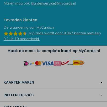
Mailen mag ook:
klantenservice@mycards.nl
Tevreden klanten
De waardering van
MyCards.nl
MyCards
wordt door 9.867
klanten
met een
9.2
uit
10
beoordeeld.
Maak de mooiste complete kaart op MyCards.nl
KAARTEN MAKEN
INFO EN EXTRA'S