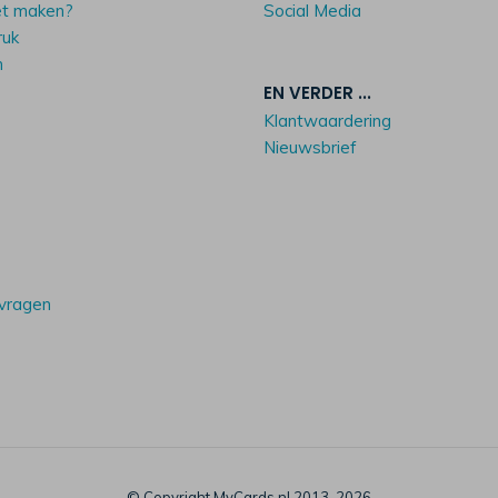
et maken?
Social Media
ruk
n
EN VERDER ...
Klantwaardering
Nieuwsbrief
 vragen
© Copyright MyCards.nl 2013-2026