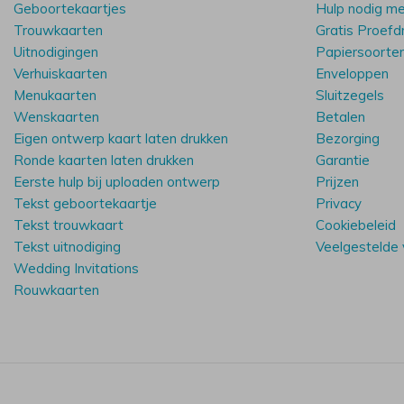
Geboortekaartjes
Hulp nodig m
Trouwkaarten
Gratis Proefd
Uitnodigingen
Papiersoorte
Verhuiskaarten
Enveloppen
Menukaarten
Sluitzegels
Wenskaarten
Betalen
Eigen ontwerp kaart laten drukken
Bezorging
Ronde kaarten laten drukken
Garantie
Eerste hulp bij uploaden ontwerp
Prijzen
Tekst geboortekaartje
Privacy
Tekst trouwkaart
Cookiebeleid
Tekst uitnodiging
Veelgestelde
Wedding Invitations
Rouwkaarten