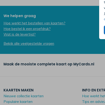
We helpen graag
Hoe werkt het bestellen van kaarten?
Hoe bestel ik een proefdruk?
Wat is de levertijd?
Bekijk alle veelgestelde vragen
Maak de mooiste complete kaart op MyCards.nl
KAARTEN MAKEN
INFO EN EXT
Nieuwe collectie kaarten
Hoe werkt he
Populaire kaarten
Tips en advie