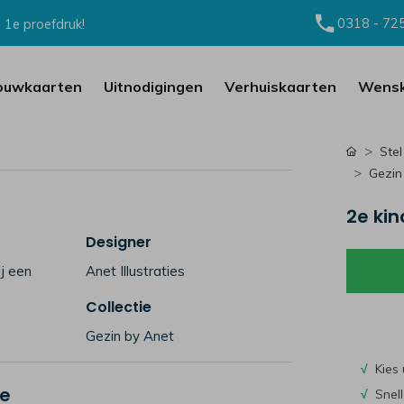
0318 - 72
 1e proefdruk!
ouwkaarten
Uitnodigingen
Verhuiskaarten
Wensk
Stel
Gezin
2e kin
Designer
j een
Anet Illustraties
Collectie
Gezin by Anet
√
Kies 
je
√
Snell