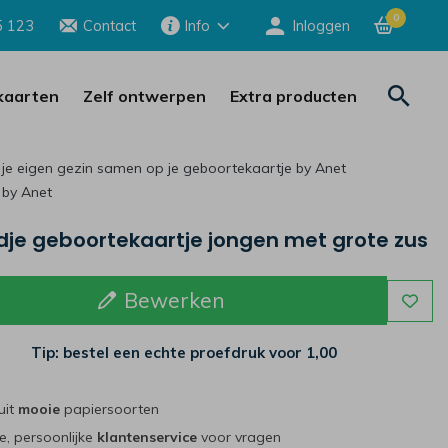
0
5 123
Contact
Info
Inloggen
aarten
Zelf ontwerpen
Extra producten
 je eigen gezin samen op je geboortekaartje by Anet
 by Anet
dje geboortekaartje jongen met grote zus
Bewerken
Tip: bestel een echte proefdruk voor
1,00
uit
mooie
papiersoorten
e, persoonlijke
klantenservice
voor vragen