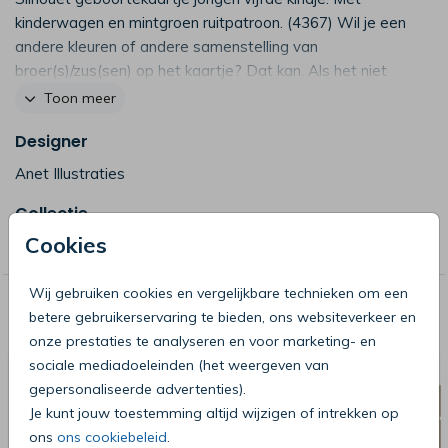
kinderwagen en mintgroen ruitpatroon. (4367) Wil je een
andere kleuren of andere samenstelling van
broer(s)/zus(sen) op het kaartje? Dat kan. Als het niet
lukt dit aan te passen, neem dan contact op.
Toon meer
Designer
Anet Illustraties
Collectie
Cookies
Gezin by Anet
Wij gebruiken cookies en vergelijkbare technieken om een
Deze producten zijn wellicht ook iets
betere gebruikerservaring te bieden, ons websiteverkeer en
voor je
onze prestaties te analyseren en voor marketing- en
sociale mediadoeleinden (het weergeven van
gepersonaliseerde advertenties).
Je kunt jouw toestemming altijd wijzigen of intrekken op
ons
ons cookiebeleid
.