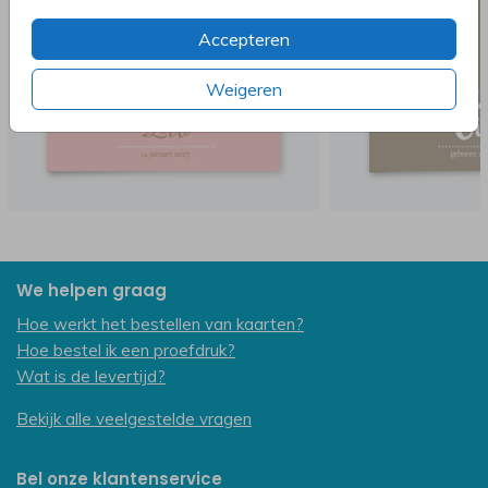
Accepteren
Weigeren
We helpen graag
Hoe werkt het bestellen van kaarten?
Hoe bestel ik een proefdruk?
Wat is de levertijd?
Bekijk alle veelgestelde vragen
Bel onze klantenservice