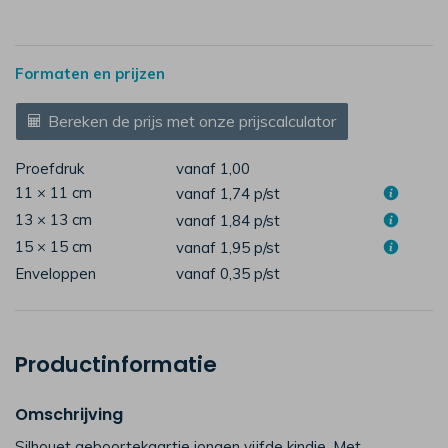
Formaten en prijzen
Bereken de prijs met onze prijscalculator
Proefdruk
vanaf 1,00
11 × 11 cm
vanaf 1,74
p/st
13 × 13 cm
vanaf 1,84
p/st
15 × 15 cm
vanaf 1,95
p/st
Enveloppen
vanaf 0,35
p/st
Productinformatie
Omschrijving
Silhouet geboortekaartje jongen vijfde kindje. Met