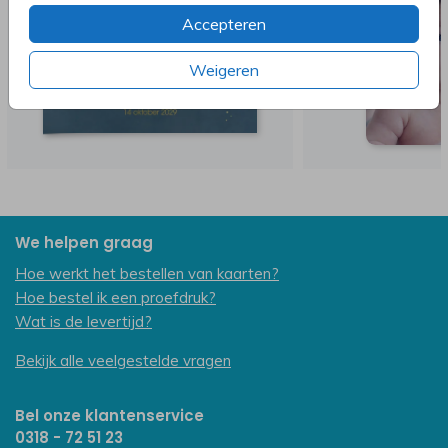
Accepteren
Weigeren
We helpen graag
Hoe werkt het bestellen van kaarten?
Hoe bestel ik een proefdruk?
Wat is de levertijd?
Bekijk alle veelgestelde vragen
Bel onze klantenservice
0318 - 72 51 23