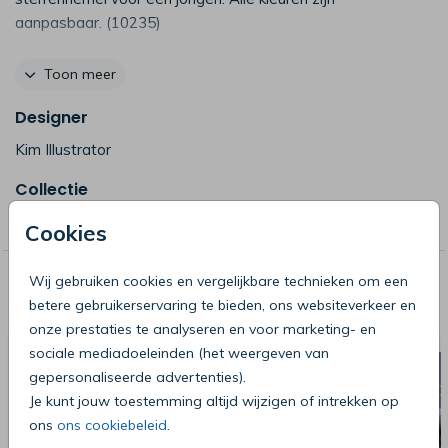
aanpasbaar. (10235)
Bij dit kaartje kun je foliedruk aan alle zijdes gebruiken. Je
Toon meer
kunt dit kaartje ook bestellen met alleen foliedruk op de
Designer
voorkant waardoor de kosten per kaart lager zijn.
Vragen hierover? Neem gerust contact met ons op.
Kim Illustrator
Collectie
Let op: Dit betreft een kaartje met echte foliedruk. Hoe
dit precies werkt lees je onderaan op onze foliedruk
Jongen
Cookies
pagina
deze pagina
Wij gebruiken cookies en vergelijkbare technieken om een
Deze producten zijn wellicht ook iets
betere gebruikerservaring te bieden, ons websiteverkeer en
voor je
onze prestaties te analyseren en voor marketing- en
sociale mediadoeleinden (het weergeven van
gepersonaliseerde advertenties).
Je kunt jouw toestemming altijd wijzigen of intrekken op
ons
ons cookiebeleid
.