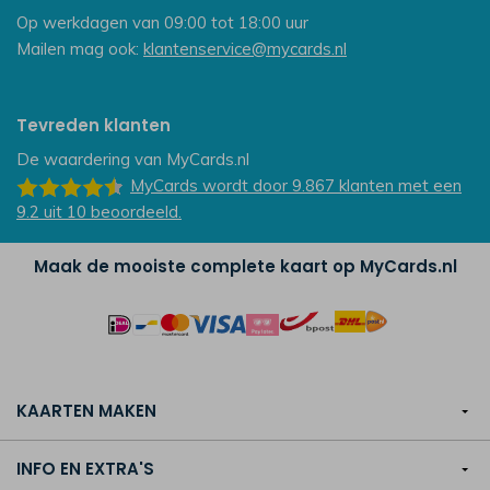
Op werkdagen van 09:00 tot 18:00 uur
Mailen mag ook:
klantenservice@mycards.nl
Tevreden klanten
De waardering van
MyCards.nl
MyCards
wordt door 9.867
klanten
met een
9.2
uit
10
beoordeeld.
Maak de mooiste complete kaart op MyCards.nl
KAARTEN MAKEN
INFO EN EXTRA'S