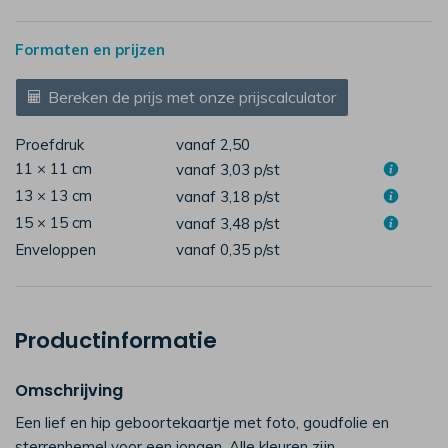
Formaten en prijzen
Bereken de prijs met onze prijscalculator
Proefdruk
vanaf 2,50
11 × 11 cm
vanaf 3,03
p/st
13 × 13 cm
vanaf 3,18
p/st
15 × 15 cm
vanaf 3,48
p/st
Enveloppen
vanaf 0,35
p/st
Productinformatie
Omschrijving
Een lief en hip geboortekaartje met foto, goudfolie en
sterrenhemel voor een jongen. Alle kleuren zijn