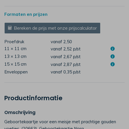
Formaten en prijzen
Bereken de prijs met onze prijscalculator
Proefdruk
vanaf 2,50
11 × 11 cm
vanaf 2,52
p/st
13 × 13 cm
vanaf 2,67
p/st
15 × 15 cm
vanaf 2,87
p/st
Enveloppen
vanaf 0,35
p/st
Productinformatie
Omschrijving
Geboortekaartje voor een meisje met prachtige gouden
voetjes. (20663). Geboortekaartje Nora.