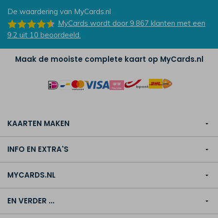
De waardering van
MyCards.nl
MyCards
wordt door 9.867
klanten
met een
9.2
uit
10
beoordeeld.
Maak de mooiste complete kaart op MyCards.nl
KAARTEN MAKEN
INFO EN EXTRA'S
MYCARDS.NL
EN VERDER ...